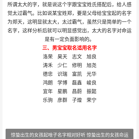
所谓太大的字，就是说这个字跟宝宝姓氏搭配后，给人感
觉太过霸气。比如说某宝姓郑，要是父母给宝宝起的名字
为郑天，这明显就太大，太过霸气，虽然只是简单的一个
名字，这样分析后就可以明显感觉出，太大的名字对命运
是有一定负面影响的。
三、男宝宝取名适用名字
洛荣 昊天 志文 旭良
涛禾 少仁 修明 旭尧
德忠 识瑞 富凯 光华
鸿朗 学博 磊鑫 峻良
宜年 星鹏 昌蔚 振懿
乐驹 彦群 子煌 荣宁
惊蛰出生的女孩起啥子名字相对好听 惊蛰出生的女孩命运