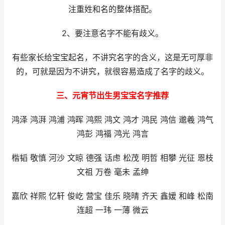
注重姓和名的整体搭配。
2、要注意名字不能有歧义。
有些家长给宝宝起名，不讲究名字的含义，这是无可厚非
的，可就是因为不讲究，就很容易造成了名字的歧义。
三、元宵节出生男宝宝名字推荐
鸿泽 鸿湃 鸿浦 鸿晖 鸿熙 鸿文 鸿才 鸿民 鸿信 邈羲 鸿气
鸿彭 鸿福 鸿光 鸿言
楷韬 敬慎 河沙 文晾 德强 话虑 松茂 明哲 相攀 光征 恩枝
文祖 万卷 毫未 孟绅
嘉欣 祥熙 忆轩 俊屹 营宝 佳乐 晓晴 齐天 鑫嫒 和峰 松南
连超 一玮 一薄 微云