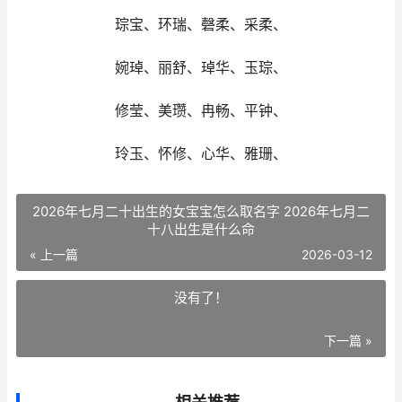
琮宝、环瑞、磬柔、采柔、
婉琸、丽舒、琸华、玉琮、
修莹、美瓒、冉畅、平钟、
玲玉、怀修、心华、雅珊、
2026年七月二十出生的女宝宝怎么取名字 2026年七月二
十八出生是什么命
« 上一篇
2026-03-12
没有了！
下一篇 »