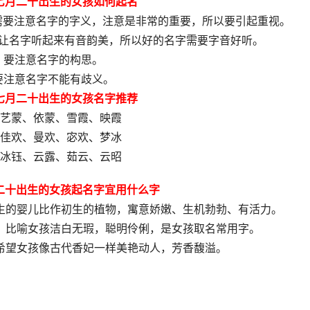
年七月二十出生的女孩如何起名
需要注意名字的字义，注意是非常的重要，所以要引起重视。
要让名字听起来有音韵美，所以好的名字需要字音好听。
、要注意名字的构思。
要注意名字不能有歧义。
年七月二十出生的女孩名字推荐
艺蒙、依蒙、雪霞、映霞
佳欢、曼欢、宓欢、梦冰
冰钰、云露、茹云、云昭
月二十出生的女孩起名字宜用什么字
生的婴儿比作初生的植物，寓意娇嫩、生机勃勃、有活力。
，比喻女孩洁白无瑕，聪明伶俐，是女孩取名常用字。
希望女孩像古代香妃一样美艳动人，芳香馥溢。