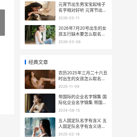
元宵节出生男宝宝起啥子
名字相对好听 元宵节出生
的男宝宝
2026-03-11
2026年7月20号出生的女
»
孩五行缺木要怎么取名字
2026年7月20日是什么日
2026-03-09
子
经典文章
农历2025年三月二十六丑
时出生的女孩怎么取名字
有特色 2025年农历3月
2025-11-09
带国际的企业名字锦集 国
际化企业名字锦集 带国际
的企业名称
2024-08-15
五人固定队名字有含义 五
人固定队名字有含义诗意
五人固定队名字大全
2025-02-18