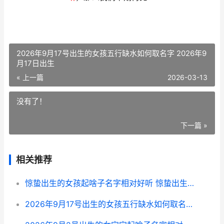
2026年9月17号出生的女孩五行缺水如何取名字 2026年9
月17日出生
« 上一篇
2026-03-13
没有了！
下一篇 »
相关推荐
惊蛰出生的女孩起啥子名字相对好听 惊蛰出生的女孩命运
2026年9月17号出生的女孩五行缺水如何取名字 2026年9月17日出生