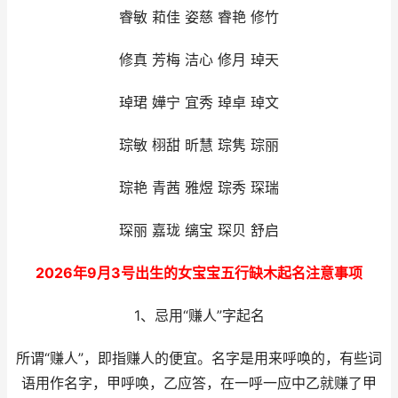
睿敏 萂佳 姿慈 睿艳 修竹
修真 芳梅 洁心 修月 琸天
琸珺 嬅宁 宜秀 琸卓 琸文
琮敏 栩甜 昕慧 琮隽 琮丽
琮艳 青茜 雅煜 琮秀 琛瑞
琛丽 嘉珑 缡宝 琛贝 舒启
2026年9月3号出生的女宝宝五行缺木起名注意事项
1、忌用“赚人”字起名
所谓“赚人”，即指赚人的便宜。名字是用来呼唤的，有些词
语用作名字，甲呼唤，乙应答，在一呼一应中乙就赚了甲