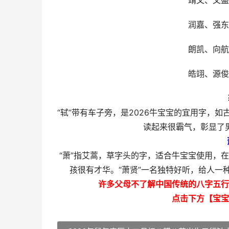
靖文、文盛
润嘉、强东
朗凯、向航
皓翊、源俊
“轼”带有车子旁，是2026牛宝宝的宜用字，
读起来很霸气，彰显了
“萧”指艾蒿，草字头的字，适合牛宝宝使用，
孩很有才华。“萧贤”一名独特好听，给人一种
许多父母不了解中国传统的八字五行
点击下方【宝宝