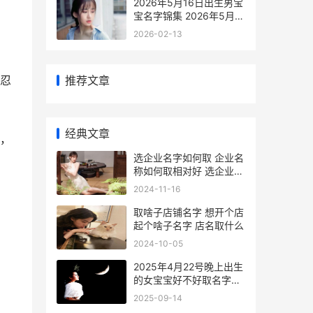
2026年5月16日出生男宝
宝名字锦集 2026年5月
16日出生女孩取名
2026-02-13
推荐文章
忍
经典文章
，
选企业名字如何取 企业名
称如何取相对好 选企业名
字如何选择
2024-11-16
取啥子店铺名字 想开个店
起个啥子名字 店名取什么
2024-10-05
2025年4月22号晚上出生
的女宝宝好不好取名字
2025年4月22日晚
2025-09-14