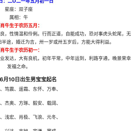
日：二O二一年五月初一日
星座：双子座
属相：牛
肖牛生于农历五月：
良，性情温和伶俐。行而正道，自能成功，恐对事虎头蛇尾，无
妇半途，婚迁为吉，卅一岁或卅五岁后，方能大得利益。
肖牛生于农历初一：
业发达，大有良机，初年平常，中年运到，利路亨通，晚景荣幸
发福之命。
年6月10日出生男宝宝起名
、笃震、遥霜、东怀、万奉、
、杰奥、方琢、毅安、载阔、
、浅宏、肖极、飞浪、元冬、