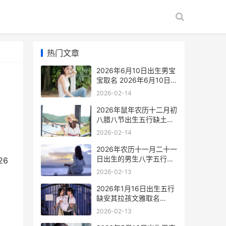
热门文章
2026年6月10日出生男宝
宝取名 2026年6月10日
出生好吗
2026-02-14
2026年鼠年农历十二月初
八腊八节出生五行缺土女
宝宝名字 2026年鼠农历
2026-02-14
10月份取名李茗翊打多少
分
2026年农历十一月二十一
日出生的男生八字五行取
26
名锦集 2026年农历十一
2026-02-13
月二十九是什么星座
2026年1月16日出生五行
缺安其拉孩文雅取名
2026年1月16日出生的男
2026-02-13
孩