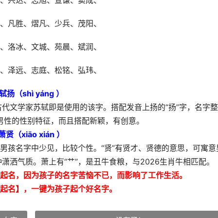
、兴达、志旭、宣谦、窦成、
、凡胜、熠凡、少兵、茂阳、
、洛冰、文城、苑晨、斌润、
、泽远、志庭、松铭、弘玮、
轼扬（shì yáng ）
如古代文学家苏轼即是使用的该字。搭配发音上扬的“扬”字，名字
男性的性别特征，而且搭配新颖，有创意。
萧贤（xiāo xián ）
在男孩名字中少见，比较个性。“贤”有贤才、贤德的意思，可寓意
潇洒气质。萧上有“艹”，是丑牛食粮，与2026生肖牛相匹配。
起名，因为孩子的名字苦恼不已，而影响了工作生活。
起名】，一键为孩子起个好名字。