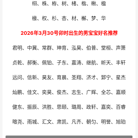
栩、株、栫、树、楮、楷、楸、楹
椽、权、杉、杏、材、檞、梦、华
2026年3月30号卯时出生的男宝宝好名推荐
君明、中冀、常群、珅育、泓昊、伯普、堂桓、声箫
贞乾、郝衡、佩铂、子东、嘉涛、继航、昕天、丰轩
远问、信新、昊友、育晨、圣翔、济才、郅宁、星杰
灿鹏、佳文、奕昊、俊杰、志生、广辉、全芯、嘉顺
健东、振辰、洪胜、思颐、璐周、政轩、嘉奕、百睿
暄尧、雨城、汇文、肃凯、凡齐、朝匀、明誉、旭珀