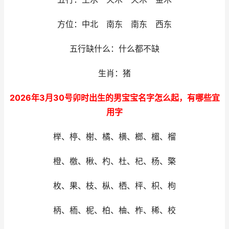
方位：中北 南东 南东 西东
五行缺什么：什么都不缺
生肖：猪
2026年3月30号卯时出生的男宝宝名字怎么起，有哪些宜
用字
榉、楟、榭、橘、横、榔、楣、榴
橙、檄、楸、杓、杜、杞、杨、檠
枚、果、枝、枞、栖、枰、枳、枸
柄、栭、柅、柏、柚、柞、稀、校