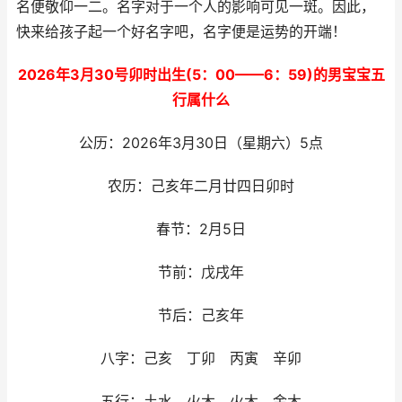
名便敬仰一二。名字对于一个人的影响可见一斑。因此，
快来给孩子起一个好名字吧，名字便是运势的开端！
2026年3月30号卯时出生(5：00——6：59)的男宝宝五
行属什么
公历：2026年3月30日（星期六）5点
农历：己亥年二月廿四日卯时
春节：2月5日
节前：戊戌年
节后：己亥年
八字：己亥 丁卯 丙寅 辛卯
五行：土水 火木 火木 金木