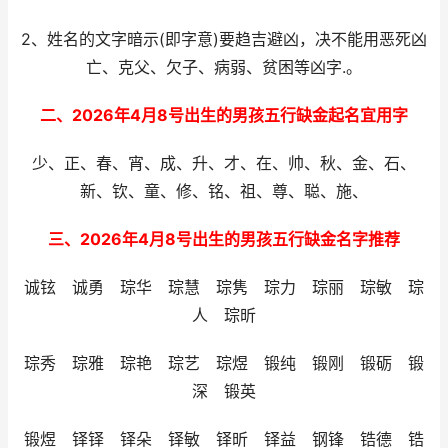
2、姓名的文字暗示(即字意)要趋吉避凶，决不能用恶死凶
亡、克父、欠子、病弱、贫困等凶字.。
二、2026年4月8号出生的男孩五行缺金起名宜用字
少、正、春、宵、成、升、才、在、帅、秋、金、石、
新、钦、童、修、铭、祖、尊、聪、施、
三、2026年4月8号出生的男孩五行缺金名字推荐
诚铉 诚勇 琮华 琮慧 琮隽 琮力 琮丽 琮敏 琮
人 琮昕
琮秀 琮雅 琮艳 琮艺 琮煜 锻纯 锻刚 锻砺 锻
深 锻英
锻煜 铎铎 铎朵 铎敏 铎昕 铎益 钢锋 锆德 锆