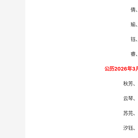
倩
瑜
钰
睿
公历2026年
秋芳、
云琴、
苏芫、
汐钰、