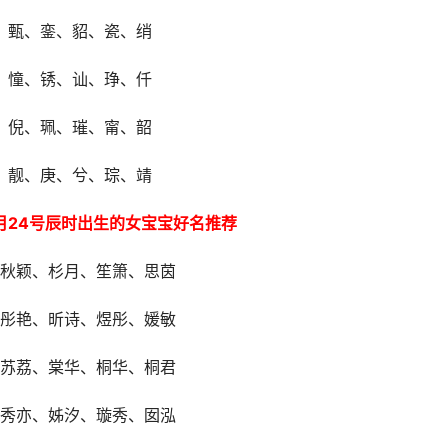
、甄、銮、貂、瓷、绡
、憧、锈、讪、琤、仟
、倪、珮、璀、甯、韶
、靓、庚、兮、琮、靖
3月24号辰时出生的女宝宝好名推荐
秋颖、杉月、笙箫、思茵
彤艳、昕诗、煜彤、媛敏
苏荔、棠华、桐华、桐君
秀亦、姊汐、璇秀、囡泓