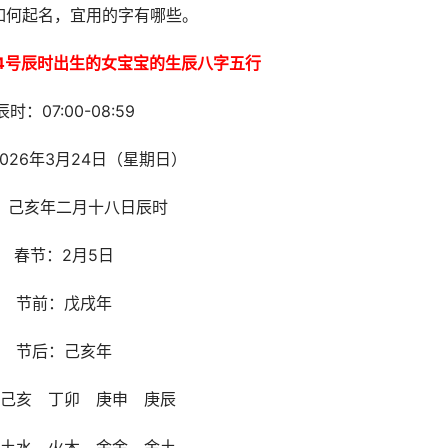
宝如何起名，宜用的字有哪些。
24号辰时出生的女宝宝的生辰八字五行
辰时：07:00-08:59
026年3月24日（星期日）
：己亥年二月十八日辰时
春节：2月5日
节前：戊戌年
节后：己亥年
己亥 丁卯 庚申 庚辰
土水 火木 金金 金土