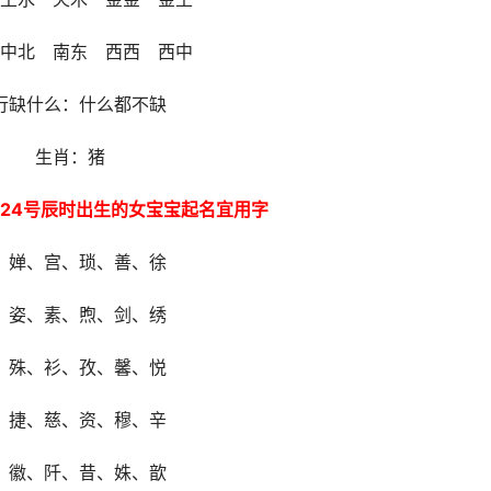
中北 南东 西西 西中
行缺什么：什么都不缺
生肖：猪
月24号辰时出生的女宝宝起名宜用字
、婵、宫、琐、善、徐
、姿、素、煦、剑、绣
、殊、衫、孜、馨、悦
、捷、慈、资、穆、辛
、徽、阡、昔、姝、歆