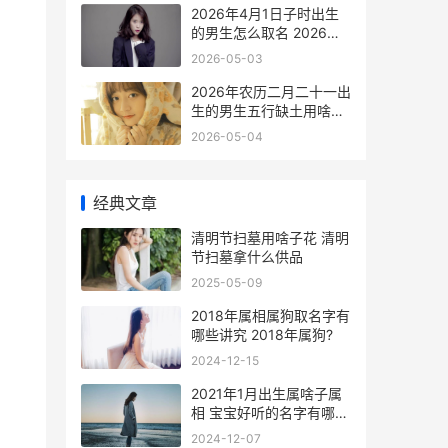
2026年4月1日子时出生
的男生怎么取名 2026年4
月1日子时出生
2026-05-03
2026年农历二月二十一出
生的男生五行缺土用啥子
字好一些 2026年农历二
2026-05-04
月出生是什么命
经典文章
清明节扫墓用啥子花 清明
节扫墓拿什么供品
2025-05-09
2018年属相属狗取名字有
哪些讲究 2018年属狗?
2024-12-15
2021年1月出生属啥子属
相 宝宝好听的名字有哪些
2021年1月出生属于什么
2024-12-07