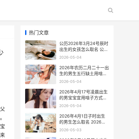
热门文章
公历2026年3月24号辰时
出生的女孩怎么取名 公历
少
2026年3月20日命多少重
2026-05-04
2026年农历二月二十一出
生的男生五行缺土用啥子
字好一些 2026年农历二
2026-05-04
月出生是什么命
2026年4月17号凌晨出生
的男宝宝宜用啥子方式取
名好 2026年4月17日发生
2026-05-04
父
了什么
2026年4月1日子时出生
。
的男生怎么取名 2026年4
宝
月1日子时出生
2026-05-03
来