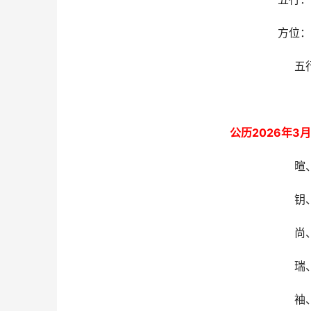
方位：
五
公历2026年3
暄
钥
尚
瑞
袖