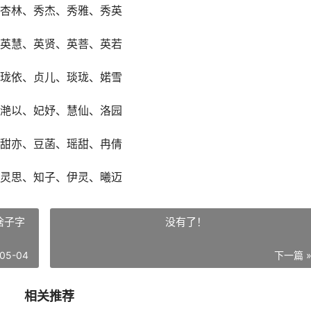
杏林、秀杰、秀雅、秀英
英慧、英贤、英菩、英若
珑依、贞儿、琰珑、婼雪
滟以、妃妤、慧仙、洛园
甜亦、豆菡、瑶甜、冉倩
灵思、知子、伊灵、曦迈
啥子字
没有了！
05-04
下一篇 
相关推荐