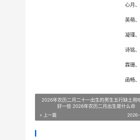
心月、
英萌、
凝瑾、
诗铭、
霖珊、
函畅、
2026年农历二月二十一出生的男生五行缺土用
好一些 2026年农历二月出生是什么命
« 上一篇
2026-