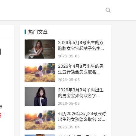
热门文章
2026年5月8号出生的双
胞胎女宝宝起啥子名字好
阴
听 2026年的5月8号是阴
2026-05-05
历初几
2026年4月8号出生的男
生五行缺金怎么取名
2026年4月8日出生的宝
2026-05-05
宝是什么命
2026年3月9号子时出生
的男宝宝如何取名字
2026年3月9日出生小孩
2026-05-05
6
属于什么命?
公历2026年3月24号辰时
孩
出生的女孩怎么取名 公历
2026年3月20日命多少重
2026-05-04