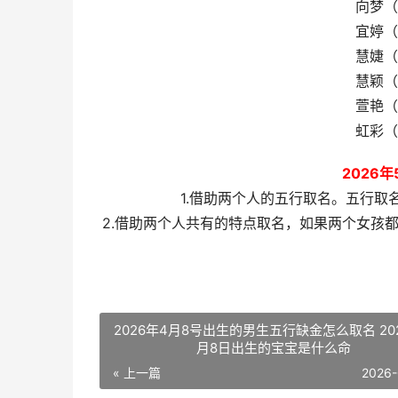
向梦（
宜婷（
慧婕（
慧颖（
萱艳（
虹彩（
2026
1.借助两个人的五行取名。五行
2.借助两个人共有的特点取名，如果两个女孩
2026年4月8号出生的男生五行缺金怎么取名 20
月8日出生的宝宝是什么命
« 上一篇
2026-