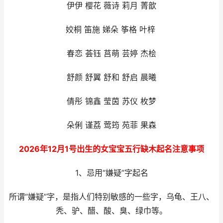
伊伊 樱花 薇诗 莉月 菁歆
姣桐 笛施 娣朵 筝格 叶梓
春恋 荟钰 莒萌 芸婷 杰桧
舒颜 舒翼 舒和 舒启 晨曦
倩彤 锦鑫 莹茵 苏仪 枚梦
朵俐 谨荔 莺筠 苑菲 果森
2026年12月1号出生的女宝宝五行缺木起名注意事项
1、忌用“嫌疑”字起名
所谓“嫌疑”字，是指人们特别敏感的一些字，乌龟、王八、
秃、驴、醋、酸、臭、绿巾等。