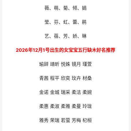
薇、萌、菊、倾、娟
莹、芬、虹、蕾、鹃
艺、蓓、芳、娇、琳
2026年12月1号出生的女宝宝五行缺木好名推荐
瑜辞 靖昕 悦姝 镜月 瑾萱
青茜 程平 欣奕 玟卉 材桑
金诺 金城 瑞采 柔洁 柔婉
柔惠 柔淑 柔雅 柔曼 玲珑
雅秀 荣瑞 若萤 芳梅 杞桓