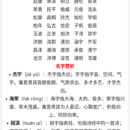
启康 荣泽 栩立 赫伦 英贤
荣勇 民平 楷威 元俊 浩永
松棠 森桐 欣杰 旭伦 学桓
柏年 弘吉 信宏 子帆 俊辰
玉波 正幸 旭洪 子湾 劲宇
洪朗 洮熙 潇剑 涵宇 齐军
昌泽 潮海 澈思 承俊 澄宁
池文 淳博 浚哲 浦帆 浩雄
名字赏析
•
杰宇
（jié yǔ）：杰字指杰出；宇字指宇宙、空间、气
宇。寓意男孩容貌俊朗、气质突出、多才多艺、才学杰
出。
•
海荣
（hǎi róng）：海字指大海、大的、极多；荣字指兴
盛、草木茂盛。寓意男孩为人豪迈、心胸宽广、积极向
上、欣欣向荣。
•
桓淇
（huán qí）：桓字指表柱、也指诗经中的一首诗；