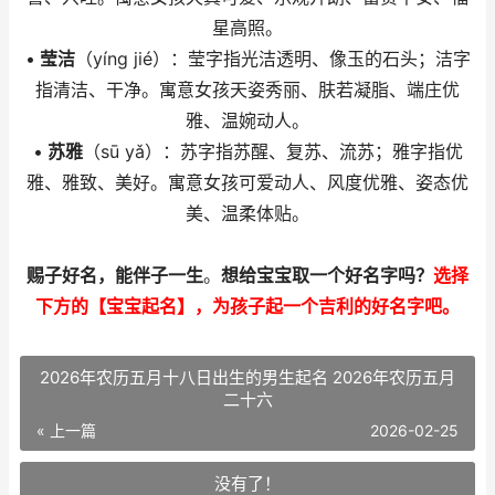
星高照。
•
莹洁
（yíng jié）：莹字指光洁透明、像玉的石头；洁字
指清洁、干净。寓意女孩天姿秀丽、肤若凝脂、端庄优
雅、温婉动人。
•
苏雅
（sū yǎ）：苏字指苏醒、复苏、流苏；雅字指优
雅、雅致、美好。寓意女孩可爱动人、风度优雅、姿态优
美、温柔体贴。
赐子好名，能伴子一生
。
想给宝宝取一个好名字吗？
选择
下方的【宝宝起名】，为孩子起一个吉利的好名字吧。
2026年农历五月十八日出生的男生起名 2026年农历五月
二十六
« 上一篇
2026-02-25
没有了！