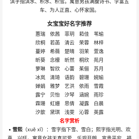
淇字指淇水、积水、积雪。寓意男孩满腹诗书、学富五
车、为人正直、心怀家国。
女宝宝好名字推荐
蕙瑞 依茜 菲玥 萂佳 苇瑜
欣桐 若菡 清云 荣蓉 林梓
蔓婷 希薇 楚晴 羽茉 萱逸
昕葵 念檬 昕然 桐欣 苑月
萝琳 智欣 心蕾 茱俪 苏月
冰岚 清琦 语韵 碧珊 婉瑜
婵娟 雅梦 艺洪 依雨 雪霞
露宁 贝怡 汐琴 涵婉 雨珍
霖珊 虹姗 思倩 凝露 白晨
汐歆 黛琪 浅雯 沁蓉 英露
名字赏析
•
雪熙
（xuě xī）：雪字指下雪、雪白；熙字指光明、欢
喜、兴旺。寓意女孩天真可爱、乐观开朗、富贵平安、福