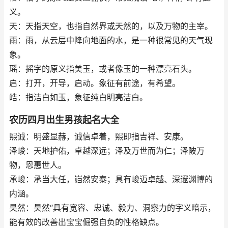
义。
天：天指天空，也指自然界或天然的，以及万物的主宰。
雨：雨，从云层中降向地面的水，是一种很常见的天气现
象。
瑶：摇字的原义指美玉，或者像玉的一种漂亮石头。
启：打开，开导，启动。象征有前途，有希望。
皓：指洁白如玉，象征纯白明亮洁白。
农历四月出生男孩起名大全
熙诚：明盛显赫，诚信卓着，熙即指吉祥、安康。
泽峻：天地护佑，卓越深远；泽及万世而为仁；泽陂万
物，恩惠世人。
承峻：承当大任，岿然安泰；具有峻迈卓越、深邃渊博的
内涵。
昊然：昊然“具有宽容、忠诚、毅力、洞察力的字义暗示，
能有效的改善出宝宝倔强自负的性格缺点。