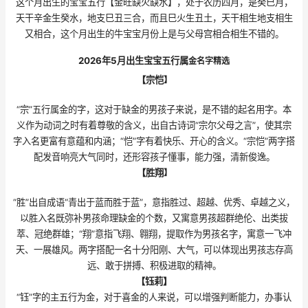
这个月出生的宝宝五行【金旺缺火缺水】，处于农历四月，是癸巳月，
天干辛金生癸水，地支巳丑三合，而且巳火生丑土，天干相生地支相生
又相合，这个月出生的牛宝宝月份上是与父母宫相合相生不错的。
2026年5月出生宝宝五行属
金名字精选
【宗恺
】
“宗”五行属金的字，这对于缺金的男孩子来说，是不错的起名用字。本
义作为动词之时有着尊敬的含义，出自古诗词“宗尔父母之言”，使其宗
字入名更富有意蕴和内涵；“恺”字有着快乐、开心的含义。“宗恺”两字搭
配发音响亮大气同时，还形容孩子懂事，能力强，清新俊逸。
【胜翔
】
“胜”出自成语“青出于蓝而胜于蓝”，意指胜过、超越、优秀、卓越之义，
以胜入名既弥补男孩命理缺金的个数，又寓意男孩超群绝伦、出类拔
萃、冠绝群雄；“翔”意指飞翔、翱翔，提取作为男孩名字，寓意一飞冲
天、一展雄风。两字搭配一名十分阳刚、大气，可以体现出男孩志存高
远、敢于拼搏、积极进取的精神。
【钰莉】
“钰”字的主五行为金，对于喜金的人来说，可以增强判断能力，办事认