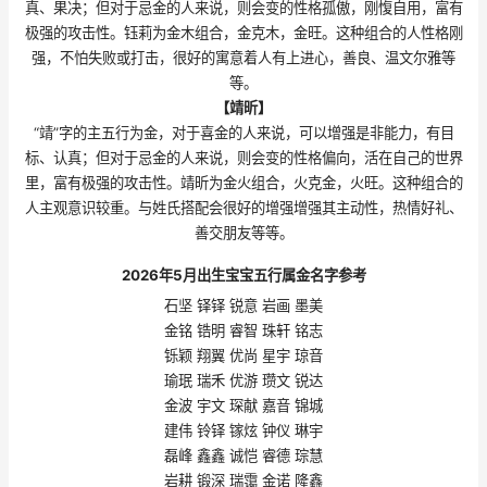
真、果决；但对于忌金的人来说，则会变的性格孤傲，刚愎自用，富有
极强的攻击性。钰莉为金木组合，金克木，金旺。这种组合的人性格刚
强，不怕失败或打击，很好的寓意着人有上进心，善良、温文尔雅等
等。
【靖昕】
“靖”字的主五行为金，对于喜金的人来说，可以增强是非能力，有目
标、认真；但对于忌金的人来说，则会变的性格偏向，活在自己的世界
里，富有极强的攻击性。靖昕为金火组合，火克金，火旺。这种组合的
人主观意识较重。与姓氏搭配会很好的增强增强其主动性，热情好礼、
善交朋友等等。
2026年5月出生宝宝五行属金名字参考
石坚 铎铎 锐意 岩画 墨美
金铭 锆明 睿智 珠轩 铭志
铄颖 翔翼 优尚 星宇 琼音
瑜珉 瑞禾 优游 瓒文 锐达
金波 宇文 琛献 嘉音 锦城
建伟 铃铎 镓炫 钟仪 琳宇
磊峰 鑫鑫 诚恺 睿德 琮慧
岩耕 锻深 瑞霭 金诺 隆鑫