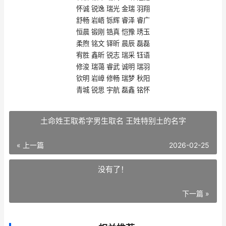
怀诚 锐逸 瑞光 金瑞 羽翔
舒畅 岩峿 铄辉 睿泽 睿广
恒晨 锻刚 锆真 恺豫 琇玉
柔煦 铭文 铎昕 晨辰 磊磊
宥胜 鑫昕 锐志 瑞采 钰语
修浚 瑞蔼 睿武 诚明 瑞羽
钦明 岩嶂 修畅 瑞梦 秋阳
青城 锐思 宇航 磊鑫 铭怀
土命姓王取希字男生取名 王姓特别土的名字
« 上一篇
2026-02-25
没有了！
下一篇 »