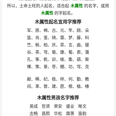
所以，土命土旺的人起名，适合起
木属性
的名字，或用
木属性
的字起名。
木属性起名宜用字推荐
军、原、棉、古、元、竿、顾、朵
篮、肖、茧、绮、蓉、梦、藤、科
竺、枫、柏、庆、菲、言、曲、健
谷、茶、穹、菊、康、葡、君、蒲
孔、筝、乾、卯、棱、集、葫、柴
棵、策、景、苍、棚、功、穹、克
献、稀、纪、极、样、何、勤、教
间、革、管、建、愿、根、植、椿
木属性男孩名字推荐
英成 哲贤 荣安 盛业 晰文
志畅 昌熙 华松 霖萧 笛韵