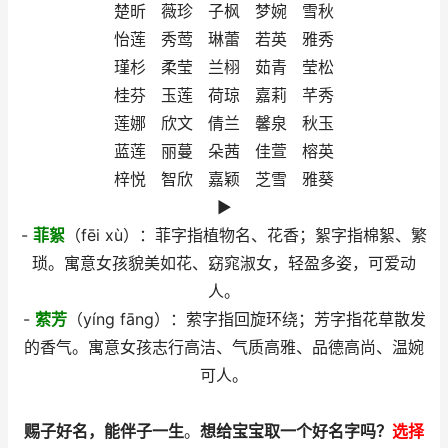
楚昕 薇珍 子枫 梦婉 雪秋
怡莲 秀莺 琳蕾 若英 雅秀
瑾杉 柔莹 兰栩 茹青 莹松
桂芬 玉莲 荷琼 嘉莉 芊秀
莲娜 欣文 倩兰 馨泉 秋玉
蓝莲 丽蔓 朵茜 佳萱 榕英
梓悦 智欣 嘉颖 芝雪 雅葵
►
-
菲絮
（fēi xù）：菲字指植物名、花香；絮字指棉絮、繁
琐。寓意女孩貌美如花、窈窕淑女，轻盈多姿，可爱动
人。
-
萦芳
（yíng fāng）：萦字指回旋环绕；芳字指花草散发
的香气。寓意女孩志行高洁、气质高雅、品德高尚、温婉
可人。
赐子好名，能伴子一生
。
想给宝宝取一个好名字吗？
选择