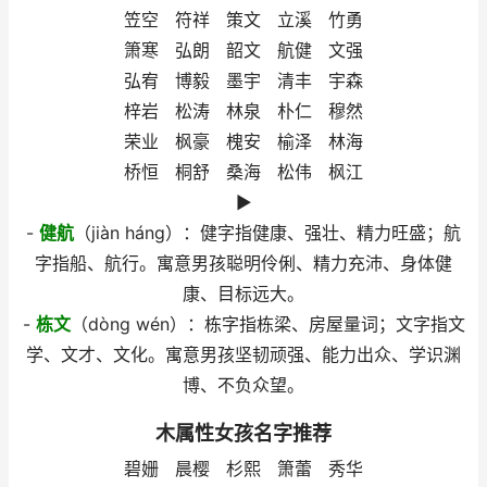
笠空 符祥 策文 立溪 竹勇
箫寒 弘朗 韶文 航健 文强
弘宥 博毅 墨宇 清丰 宇森
梓岩 松涛 林泉 朴仁 穆然
荣业 枫豪 槐安 榆泽 林海
桥恒 桐舒 桑海 松伟 枫江
►
-
健航
（jiàn háng）：健字指健康、强壮、精力旺盛；航
字指船、航行。寓意男孩聪明伶俐、精力充沛、身体健
康、目标远大。
-
栋文
（dòng wén）：栋字指栋梁、房屋量词；文字指文
学、文才、文化。寓意男孩坚韧顽强、能力出众、学识渊
博、不负众望。
木属性女孩名字推荐
碧姗 晨樱 杉熙 箫蕾 秀华