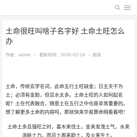
土命很旺叫啥子名字好 土命土旺怎么
办
作者：
admin
•
更新时间：2026-02-24
•
阅读
土命，传统玄学名词，此命五行土旺缺金；日主天干为
土；必须有金助，但忌水太多。土命土旺的人如何起名
呢？土在代表融合，随意土在五行之中也是非常重要的。
想了解更多土命的内容吗，那就快来华易算命网看看吧！
土命土多且强旺之时，喜木来伐土，金来发洩土气，水来
消耗土力。而忌土再来助土，及火来生土。