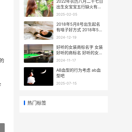
2022年农历八月二十七日
出生女宝宝五行缺火有才
气名字 2022年农历八月
2025-02-05
初一阳历多少号
2018年5月8号出生起名
有啥子好方式 2018年5月
8号出生马姓女孩缺木有
2024-12-19
什么名字
好听的女装商标名字 女装
好听的商标名 好听的女装
商标名字大全
的
2024-11-17
AB血型的行为考虑 ab血
型吧
2025-07-15
字
热门标签