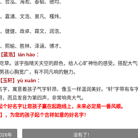
、哲泓、海淞、泰韬、德均、
、嘉浦、文浩、景凡、槿炜、
、健健、政卓、霖文、润浩、
、熙瑜、胜林、泽涵、博才、
【蓝浩】lán hào ：
欢吃草。该字指晴天天空的颜色，给人心旷神怡的感受。搭配大气
意男孩心胸宽广，有不同凡响的魅力。
【玉轩】yù xuān ：
名字，寓意着孩子气宇轩昂、像玉一样温润美好。“轩”字带有车
用，而且发音为第四声，非常响亮大气。
起个好名字让您孩子赢在起跑线上，未来必定是一番风顺。
】，为您的孩子起个吉祥如意的好名字！
026年
没有了！