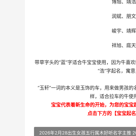
博旭、靖浩
润斌、朋文
峻宇、靖辉
祥旭、庭天
带草字头的“蓝”字适合牛宝宝使用，因为牛喜
“浩”字起名，寓
“玉轩”一词的本义是玉饰的车，用来做男孩的
样，适合拉车的牛使
宝宝代表着新生命的开始，为您的宝宝
点击下方的【宝宝起名
2026年2月28出生女孩五行属木好听名字主推 2