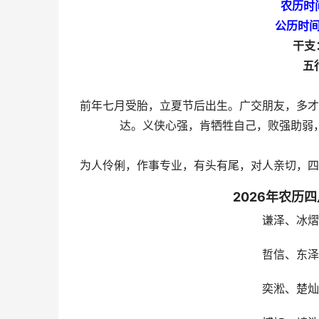
农历时
公历时间
干支
五
前年七月受胎，立夏节后出生。广交朋友，多才
达。义侠心强，肯牺牲自己，败强助弱
为人伶俐，作事专业，有头有尾，对人亲切，四
2026年农历
谦泽、冰熠
哲信、东泽
奕淞、楚灿