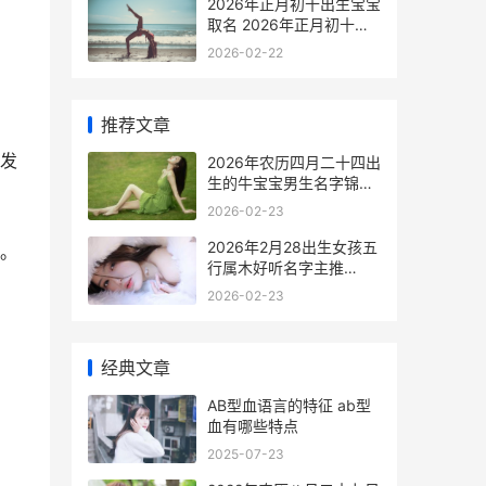
2026年正月初十出生宝宝
取名 2026年正月初十开
工短语
2026-02-22
推荐文章
发
2026年农历四月二十四出
生的牛宝宝男生名字锦集
2026年农历四月初四适合
2026-02-23
订婚吗
2026年2月28出生女孩五
。
行属木好听名字主推
2026年2月28日出生的是
2026-02-23
什么星座
经典文章
AB型血语言的特征 ab型
血有哪些特点
2025-07-23