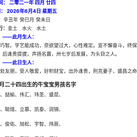
间： 二零二一年 四月 廿四
： 2026年6月4日 星期五
：
辛丑年 癸巳月 癸未日
行：
金土 水火 水土
——此月生人：
巧智。学艺能成功，奈欲望过大，心性难定。宜不懈奋斗，终保
，后逢贵提拔，声扬名震，卅七岁后发展，为头目之人。
——此日生人：
处友朋，受人敬爱，好积财宝，出外逢贵，刑克妻子，盛昌之命
四月二十四出生的牛宝宝男孩名字
、喆瑜、伟汇、玮圣、盛昆、
、聪煊、立慕、凯泰、润锦、
、俊佑、旭松、宇智、炜辰、