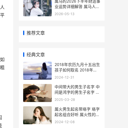
属马的2026下半年财运事
业运势详细解答 属马人在
人
2026年运势
2026-05-13
平
推荐文章
，
经典文章
如
2018年农历九月十五出生
粗
孩子如何取名 2018年农
历九月二十二出生的男孩
2024-12-31
中间带大的男生子名字 中
间是鸿字的男生子名字 中
间带大字
2025-03-28
属火男生起名带珞字 珞字
起名组合好听 属火性的男
因
孩名字
2024-12-08
能