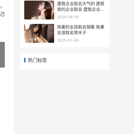
建筑企业取名大气的 建筑
，
类的企业取名 建筑企业取
己
名大全及寓意
2024-08-08
姓秦的女孩取名锦集 姓秦
女孩取名带木子
2025-01-04
热门标签
»