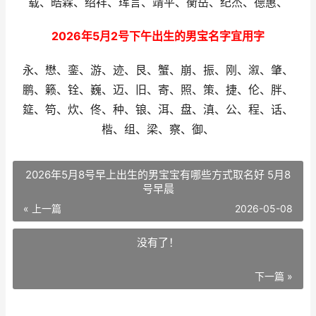
载、皓霖、绍祥、珲言、靖平、衡岳、纪杰、德惠、
2026年5月2号下午出生的男宝名字宜用字
永、懋、銮、游、迹、艮、蟹、崩、振、刚、溆、肇、
鹏、籁、铨、巍、迈、旧、寄、照、策、捷、伦、胖、
筵、笱、炊、佟、种、锒、洱、盘、滇、公、程、话、
楷、组、梁、察、御、
2026年5月8号早上出生的男宝宝有哪些方式取名好 5月8
号早晨
« 上一篇
2026-05-08
没有了！
下一篇 »