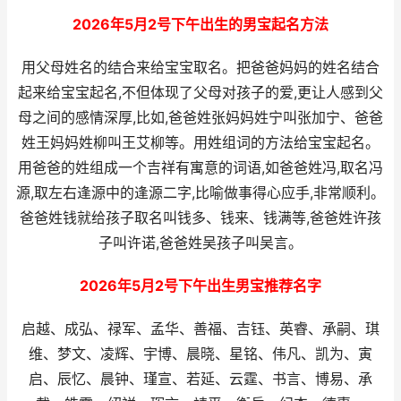
2026年5月2号下午出生的男宝起名方法
用父母姓名的结合来给宝宝取名。把爸爸妈妈的姓名结合
起来给宝宝起名,不但体现了父母对孩子的爱,更让人感到父
母之间的感情深厚,比如,爸爸姓张妈妈姓宁叫张加宁、爸爸
姓王妈妈姓柳叫王艾柳等。用姓组词的方法给宝宝起名。
用爸爸的姓组成一个吉祥有寓意的词语,如爸爸姓冯,取名冯
源,取左右逢源中的逢源二字,比喻做事得心应手,非常顺利。
爸爸姓钱就给孩子取名叫钱多、钱来、钱满等,爸爸姓许孩
子叫许诺,爸爸姓吴孩子叫吴言。
2026年5月2号下午出生男宝推荐名字
启越、成弘、禄军、孟华、善福、吉钰、英睿、承嗣、琪
维、梦文、凌辉、宇博、晨晓、星铭、伟凡、凯为、寅
启、辰忆、晨钟、瑾宣、若延、云霆、书言、博易、承