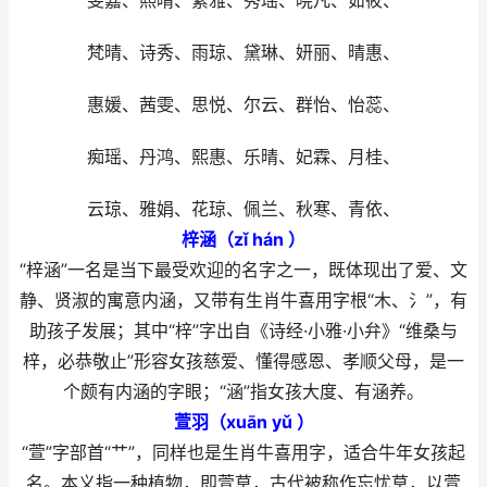
雯嘉、熙晴、絮雅、秀瑶、晓凡、茹筱、
梵晴、诗秀、雨琼、黛琳、妍丽、晴惠、
惠媛、茜雯、思悦、尔云、群怡、怡蕊、
痴瑶、丹鸿、熙惠、乐晴、妃霖、月桂、
云琼、雅娟、花琼、佩兰、秋寒、青依、
梓涵（zǐ hán ）
“梓涵”一名是当下最受欢迎的名字之一，既体现出了爱、文
静、贤淑的寓意内涵，又带有生肖牛喜用字根“木、氵”，有
助孩子发展；其中“梓”字出自《诗经·小雅·小弁》“维桑与
梓，必恭敬止”形容女孩慈爱、懂得感恩、孝顺父母，是一
个颇有内涵的字眼；“涵”指女孩大度、有涵养。
萱羽（xuān yǔ ）
“萱”字部首“艹”，同样也是生肖牛喜用字，适合牛年女孩起
名。本义指一种植物，即萱草，古代被称作忘忧草，以萱