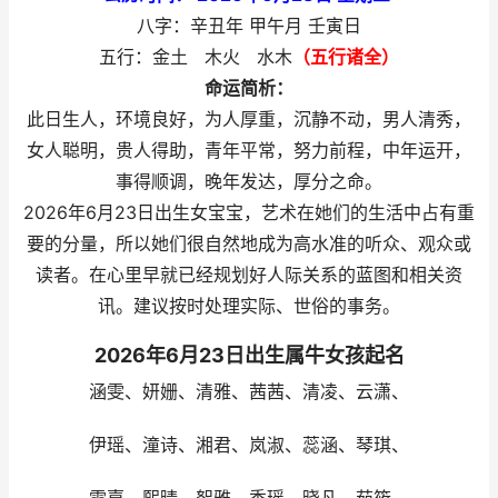
八字：辛丑年 甲午月 壬寅日
五行：金土 木火 水木
（五行诸全）
命运简析：
此日生人，环境良好，为人厚重，沉静不动，男人清秀，
女人聪明，贵人得助，青年平常，努力前程，中年运开，
事得顺调，晚年发达，厚分之命。
2026年6月23日出生女宝宝，艺术在她们的生活中占有重
要的分量，所以她们很自然地成为高水准的听众、观众或
读者。在心里早就已经规划好人际关系的蓝图和相关资
讯。建议按时处理实际、世俗的事务。
2026年6月23日出生属牛女孩起名
涵雯、妍姗、清雅、茜茜、清凌、云潇、
伊瑶、潼诗、湘君、岚淑、蕊涵、琴琪、