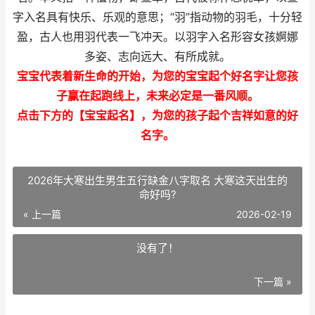
字入名具有快乐、乐观的意思；“羽”指动物的羽毛，十分轻
盈，古人也用羽代表一飞冲天。以羽字入名形容女孩婀娜
多姿、志向远大、有所成就。
宝宝代表着新生命的开始，为您的宝宝起个好名字让您孩
子赢在起跑线上，未来必定是一番风顺。
点击下方的【宝宝起名】，为您的孩子起个吉祥如意的好
名字。
2026年大寒出生男生五行缺金八字取名 大寒这天出生的
命好吗?
« 上一篇
2026-02-19
没有了！
下一篇 »