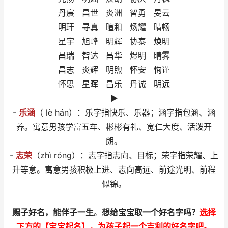
丹宸 昌世 炎洲 智勇 旻云
明玕 寻真 暄和 炀耀 晴畅
星宇 旭峰 明辉 协泰 焕明
昌瑞 智达 昌华 煜明 晴霁
昌志 炎辉 明煦 怀安 恂谨
怀思 星晖 昌乐 丹诚 明远
►
-
乐涵
（ lè hán）：乐字指快乐、乐器；涵字指包涵、涵
养。寓意男孩学富五车、彬彬有礼、宽仁大度、活泼开
朗。
-
志荣
（zhì róng）：志字指志向、目标；荣字指荣耀、上
升等意。寓意男孩积极上进、志向高远、前途光明、前程
似锦。
赐子好名，能伴子一生
。
想给宝宝取一个好名字吗？
选择
下方的【宝宝起名】，为孩子起一个吉利的好名字吧。