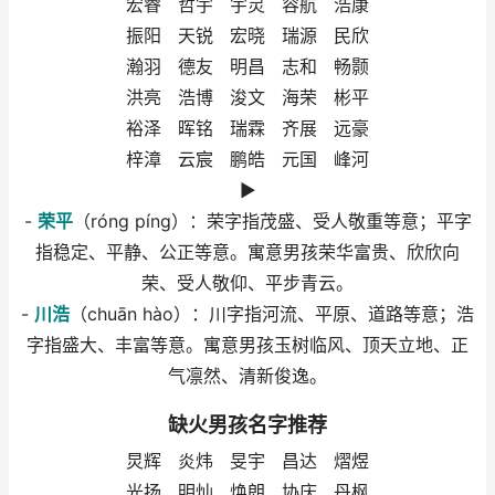
宏睿 哲宇 宇灵 容航 浩康
振阳 天锐 宏晓 瑞源 民欣
瀚羽 德友 明昌 志和 畅颢
洪亮 浩博 浚文 海荣 彬平
裕泽 晖铭 瑞霖 齐展 远豪
梓漳 云宸 鹏皓 元国 峰河
►
-
荣平
（róng píng）：荣字指茂盛、受人敬重等意；平字
指稳定、平静、公正等意。寓意男孩荣华富贵、欣欣向
荣、受人敬仰、平步青云。
-
川浩
（chuān hào）：川字指河流、平原、道路等意；浩
字指盛大、丰富等意。寓意男孩玉树临风、顶天立地、正
气凛然、清新俊逸。
缺火男孩名字推荐
炅辉 炎炜 旻宇 昌达 熠煜
光扬 明灿 焕朗 协庆 丹枫