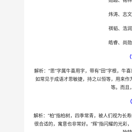
勋超、铭林
炜涛、志文
祺韬、浩润
皓睿、尚勋
（
解析：“思”字属牛喜用字，带有“田”字根，
如常见于成语才思敏捷，持之以恒等，用来作
等。而且
（
解析：“柏”指柏树，四季常青，被人们视为长
很合适的，寓意也非常好。“辉”指闪耀的光彩