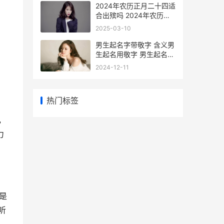
2024年农历正月二十四适
合出殡吗 2024年农历正
月二十八日是黄道吉日吗
2025-03-10
男生起名字带敬字 含义男
生起名用敬字 男生起名字
带敬字
2024-12-11
热门标签
，
力
是
听