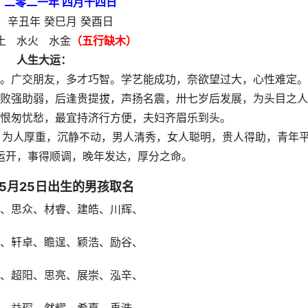
：二零二一年 四月十四日
：辛丑年 癸巳月 癸酉日
土 水火 水金
（五行缺木）
人生大运：
。广交朋友，多才巧智。学艺能成功，奈欲望过大，心性难定。
败强助弱，后逢贵提拔，声扬名震，卅七岁后发展，为头目之人
怨恨匆忧愁，最宜持济行方便，夫妇齐眉乐到头。
为人厚重，沉静不动，男人清秀，女人聪明，贵人得助，青年
运开，事得顺调，晚年发达，厚分之命。
年5月25日出生的男孩取名
、思众、材睿、建皓、川辉、
、轩卓、瞻逞、颖浩、励谷、
、超阳、思亮、展崇、泓辛、