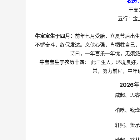
农历
干支
五行：金
牛宝宝生于四月：
前年七月受胎，立夏节后出生
不懈奋斗，终保发达。义侠心强，肯牺牲自己，
诗曰，一年喜乐一年忧，无须
牛宝宝生于农历十四：
此日生人，环境良好，
常，努力前程，中年
2026
威超、思睿
柏晗、锐瑾
轩照、贤承