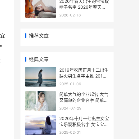
2026年春天出生的宝宝取
啥子名字 2026年春天出
生的女孩名字
2026-02-16
推荐文章
宜
。
经典文章
平
2019年农历正月十二出生
缺火男生名字主推 2019
年农历正月十一
2025-01-06
简单大气的企业起名 大气
又简单的企业名字 简单大
气的企业背景墙效果图
2024-07-29
2020年十月十七出生女宝
宝乐观积极名字 女宝宝取
名常用字 2020年十月十
2025-02-01
七日