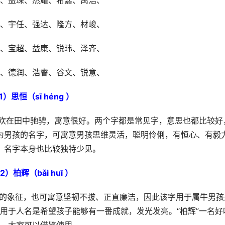
、益琛、然耀、希嘉、禹浩、
、宇任、强达、隆方、材峻、
、宝超、益康、锐玮、泽齐、
、德润、浩睿、谷文、锐意、
1）思恒（sī héng ）
牛喜欢在田中驰骋，寓意很好。两个字都是常见字，意思也都比较好
为男孩的名字，可寓意男孩思维灵活，聪明伶俐，有恒心、有毅
，名字本身也比较独特少见。
2）柏辉（bǎi huī ）
寿的象征，也可寓意坚韧不拔、正直廉洁，因此该字用于属牛男孩
，用于人名是希望孩子能够有一番成就，发光发亮。“柏辉”一名好