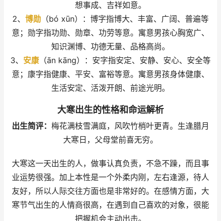
想事成、吉祥如意。
2、
博勋
（bó xūn）：博字指博大、丰富、广阔、普遍等
意；勋字指功勋、勋章、功劳等意。寓意男孩心胸宽广、
知识渊博、功德无量、品格高尚。
3、
安康
（ān kāng）：安字指安定、安静、安心、安全等
意；康字指健康、平安、富裕等意。寓意男孩身体健康、
生活安定、活泼开朗、前途光明。
大寒出生的性格和命运解析
出生简评：
梅花满枝雪满庭，风吹竹梢叶更青。生逢腊月
大寒日，父母堂前喜无穷。
大寒这一天出生的人，做事认真负责，不急不躁，而且事
业运势很强。加上本性是一个外柔内刚，左右逢源，待人
友好，所以人际交往方面也是非常好的。在感情方面，大
寒节气出生的人情商很高，在遇到自己喜欢的对象，很能
把握机会主动出击。