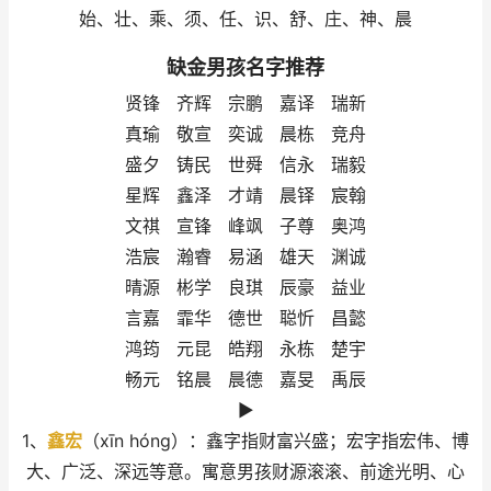
始、壮、乘、须、任、识、舒、庄、神、晨
缺金男孩名字推荐
贤锋 齐辉 宗鹏 嘉译 瑞新
真瑜 敬宣 奕诚 晨栋 竞舟
盛夕 铸民 世舜 信永 瑞毅
星辉 鑫泽 才靖 晨铎 宸翰
文祺 宣锋 峰飒 子尊 奥鸿
浩宸 瀚睿 易涵 雄天 渊诚
晴源 彬学 良琪 辰豪 益业
言嘉 霏华 德世 聪忻 昌懿
鸿筠 元昆 皓翔 永栋 楚宇
畅元 铭晨 晨德 嘉旻 禹辰
►
1、
鑫宏
（xīn hóng）：鑫字指财富兴盛；宏字指宏伟、博
大、广泛、深远等意。寓意男孩财源滚滚、前途光明、心