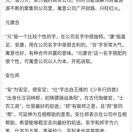
大、潜力大、实力强的商贸公司。同时也能理解为财富源
源不断的聚集到公司里，寓意公司广开财路、兴旺红火。
元康合
“元”是一个比较个性的字，在公司名字中很独特。“康”指富
足、安康，用在公司名字中是很吉利的。“合”字非常大气，
寓意也好，有种合作共赢的意味。“元康合”这一名字搭配的
很个性，可寓意公司以人为本、开拓进取。
安仕邦
“安”为安定，使安定；“仕”字出自王维的《少年行四首》
“出身仕汉羽林郎，初随骠骑战渔阳”，在古代指做官，“士
农工商”，仕是最好的前途；“邦”有联邦之意，且“邦”音同
“帮”，可延伸为互相帮助的意思。安仕邦表示在公司中互相
帮助，希望能够稳定走向最好的前途。安字和邦字为六
笔，仕字为五笔，笔画较少，写起来也非常简单。