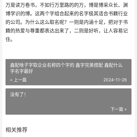
万是读万卷书，不如行万里路的的万，博是博采众长、渊
博学识的博。这两个字组合起来的名字极其适合书籍行业
的公司。为什么这么取名呢？一则是内涵十足，把对于书
籍的热爱与尊重都表达出来了，二则是好听，让人容易记
住。
鑫配啥子字取企业名称四个字的 鑫字完美搭配 鑫配什么
字名字最好
« 上一篇
2024-11-26
没有了！
下一篇 »
相关推荐