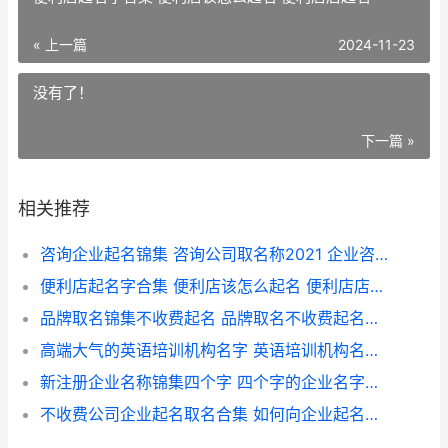
« 上一篇
2024-11-23
没有了！
下一篇 »
相关推荐
咨询企业起名锦集 咨询公司取名称2021 企业咨询公司名称
便利店起名字合集 便利店该怎么起名 便利店店起名
品牌取名锦集不收费起名 品牌取名不收费起名锦集 品牌名字起名大全
高端大气的英语培训机构名字 英语培训机构名字锦集 高端大气英语组名
新注册企业名称锦集四个字 四个字的企业名字如何取 新注册企业名称怎么填
不收费公司企业起名取名合集 如何向企业起名字好 什么公司不需要缴纳企业所得税