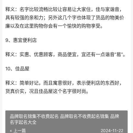
释义：名字比较流畅比较让容易让大家住，佳与家谐音，
具有较强的亲和力；另外这几个字也体现了货品的物美价
廉以及在这里购物你会有一个愉快的购物享受。
9、惠宜便利店
释义：实惠、优惠顾客，商品便宜，宜还有一点谐音“易”。
10、佳品屋
释义：简单好记，而且寓意很好，表示便利店的东西好，
货真价实，况且佳品屋这个名字很时尚。
品牌取名锦集不收费起名 品牌取名不收费起名锦集 品牌
名字起名大全
« 上一篇
2024-11-22