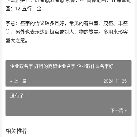
『盛』拼音：chéng,shèng 繁体：盛 简体笔画：11 康熙笔
画：12 五行：金
字意：盛字的含义较多且好，常见的有兴盛、茂盛、丰盛
等，另外也表示达到极点或对人、物的赞美。多用来形容
盛大之意。
企业取名字 好听的商贸企业名字 企业取什么名字好
« 上一篇
2024-11-25
没有了！
下一篇 »
相关推荐