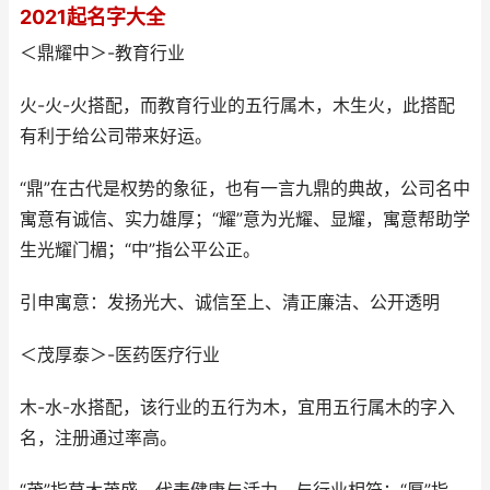
2021起名字大全
＜鼎耀中＞-教育行业
火-火-火搭配，而教育行业的五行属木，木生火，此搭配
有利于给公司带来好运。
“鼎”在古代是权势的象征，也有一言九鼎的典故，公司名中
寓意有诚信、实力雄厚；“耀”意为光耀、显耀，寓意帮助学
生光耀门楣；“中”指公平公正。
引申寓意：发扬光大、诚信至上、清正廉洁、公开透明
＜茂厚泰＞-医药医疗行业
木-水-水搭配，该行业的五行为木，宜用五行属木的字入
名，注册通过率高。