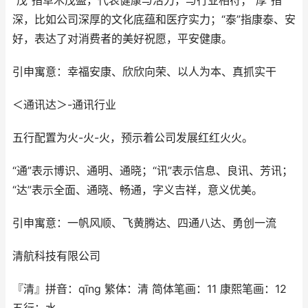
“茂”指草木茂盛，代表健康与活力，与行业相符；“厚”指
深，比如公司深厚的文化底蕴和医疗实力；“泰”指康泰、安
好，表达了对消费者的美好祝愿，平安健康。
引申寓意：幸福安康、欣欣向荣、以人为本、真抓实干
＜通讯达＞-通讯行业
五行配置为火-火-火，预示着公司发展红红火火。
“通”表示博识、通明、通晓；“讯”表示信息、良讯、芳讯；
“达”表示全面、通晓、畅通，字义吉祥，意义优美。
引申寓意：一帆风顺、飞黄腾达、四通八达、勇创一流
清航科技有限公司
『清』拼音：qīng 繁体：清 简体笔画：11 康熙笔画：12