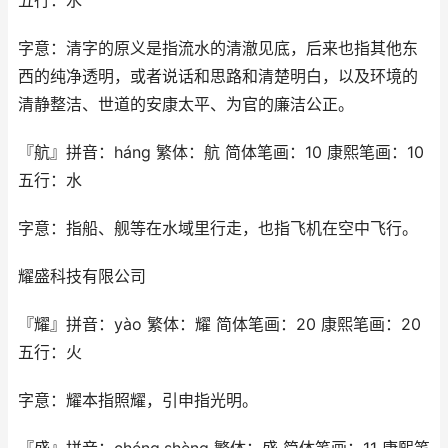
五行：水
字意：清字的原义是指流水的清澈见底，后来也指其他东
西的纯净透明，或者说话和思路和清楚明白，以及环境的
清静整洁、世道的安康太平、为官的廉洁公正。
『航』拼音：háng 繁体：航 简体笔画：10 康熙笔画：10
五行：水
字意：指船、舰等在水域里行走，也指飞机在空中飞行。
耀盛科技有限公司
『耀』拼音：yào 繁体：耀 简体笔画：20 康熙笔画：20
五行：火
字意：耀本指照耀，引申指光明。