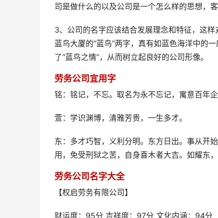
司是做什么的以及公司是一个怎么样的思想，客
3、公司的名字应该结合发展理念和特征，这样
蓝鸟大厦的“蓝鸟”两字，真有如蓝色海洋中的
了“蓝鸟之情”，从而树立起良好的公司形像。
劳务公司宜用字
铭：铭记，不忘。取名为永不忘记，寓意百年企
萱：学识渊博，清雅芳贵，一生多才。
东：多才巧智，义利分明。东方日出。事从开始
用，免受刑狱之苦，自身喜木者大吉。如耀东，
劳务公司名字大全
【权启劳务有限公司】
财运度：95分 吉祥度：97分 文化内涵：94分