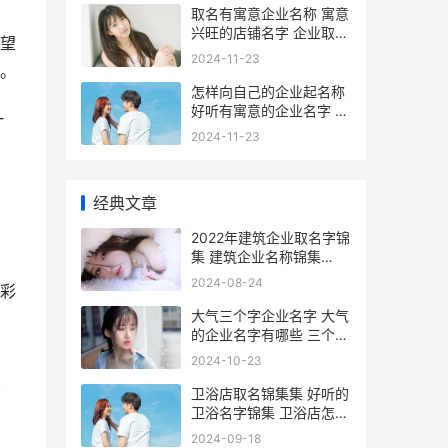
取名有寓意企业名称 寓意
兴旺的店铺名字 企业取名
望
寓意好的字
2024-11-23
。
怎样向自己的企业起名称
好听有寓意的企业名字 怎
一
样向自己的企业借钱
2024-11-23
经典文章
2022年建筑企业取名字锦
集 建筑企业名称锦集
2022年建筑企业资质新标
2024-08-24
彩
准实施了吗
大气三个字企业名字 大气
的企业名字有哪些 三个字
大气聚财的公司
2024-10-23
卫浴店取名锦集集 好听的
豪
卫浴名字锦集 卫浴店怎么
取名
2024-09-18