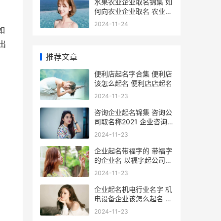
水果农业企业取名锦集 如
何向农业企业取名 农业水
果公司起名大全
2024-11-24
如
出
推荐文章
便利店起名字合集 便利店
该怎么起名 便利店店起名
2024-11-23
咨询企业起名锦集 咨询公
司取名称2021 企业咨询
公司名称
2024-11-23
企业起名带福字的 带福字
的企业名 以福字起公司名
义
2024-11-23
企业起名机电行业名字 机
电设备企业该怎么起名 机
电产品公司起名
2024-11-23