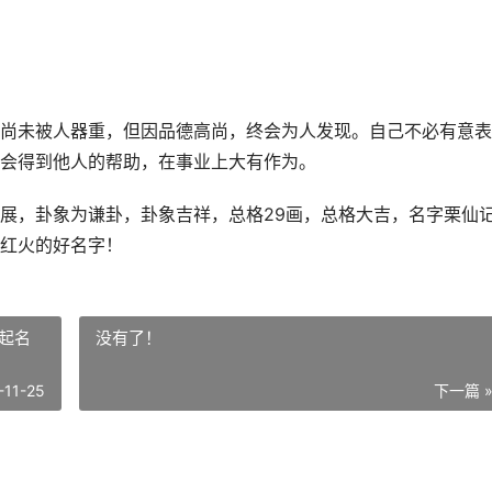
尚未被人器重，但因品德高尚，终会为人发现。自己不必有意表
会得到他人的帮助，在事业上大有作为。
展，卦象为谦卦，卦象吉祥，总格29画，总格大吉，名字栗仙
红火的好名字！
起名
没有了！
-11-25
下一篇 