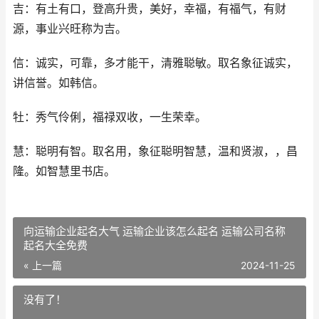
吉：有土有口，登高升贵，美好，幸福，有福气，有财
源，事业兴旺称为吉。
信：诚实，可靠，多才能干，清雅聪敏。取名象征诚实，
讲信誉。如韩信。
牡：秀气伶俐，福禄双收，一生荣幸。
慧：聪明有智。取名用，象征聪明智慧，温和贤淑，，昌
隆。如智慧里书店。
向运输企业起名大气 运输企业该怎么起名 运输公司名称
起名大全免费
« 上一篇
2024-11-25
没有了！