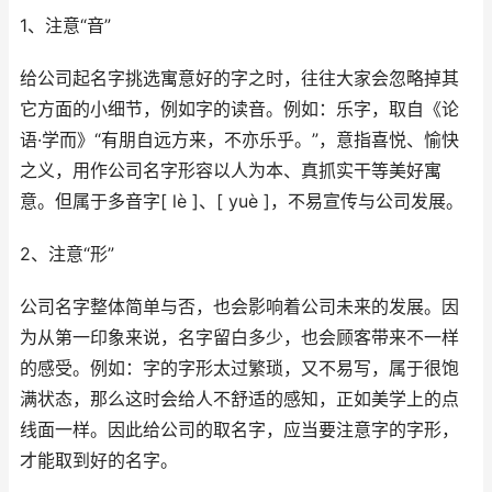
1、注意“音”
给公司起名字挑选寓意好的字之时，往往大家会忽略掉其
它方面的小细节，例如字的读音。例如：乐字，取自《论
语·学而》“有朋自远方来，不亦乐乎。”，意指喜悦、愉快
之义，用作公司名字形容以人为本、真抓实干等美好寓
意。但属于多音字[ lè ]、[ yuè ]，不易宣传与公司发展。
2、注意“形”
公司名字整体简单与否，也会影响着公司未来的发展。因
为从第一印象来说，名字留白多少，也会顾客带来不一样
的感受。例如：字的字形太过繁琐，又不易写，属于很饱
满状态，那么这时会给人不舒适的感知，正如美学上的点
线面一样。因此给公司的取名字，应当要注意字的字形，
才能取到好的名字。