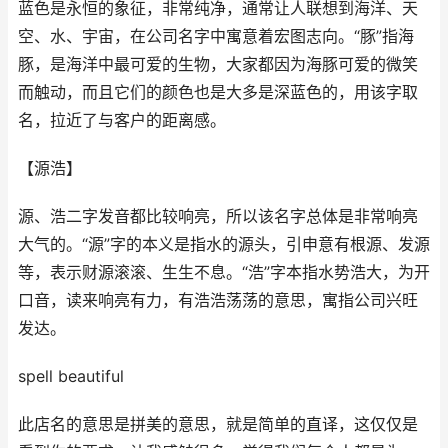
蓝色是永恒的象征，非常纯净，通常让人联想到海洋、天
空、水、宇宙，在公司名字中寓意着宏图志向。“豚”指海
豚，是海洋中最可爱的生物，大家都因为海豚可爱的微笑
而触动，而且它们的颜色也是大多是深蓝色的，用该字取
名，拉近了与客户的距离感。
【源浩】
源、浩二字发音都比较响亮，所以该名字总体是非常响亮
大气的。“源”字的本义是指水的源头，引申意有根源、发源
等，表示财源滚滚、生生不息。“浩”字本指水势浩大，为开
口音，读来响亮有力，有浩浩荡荡的意思，寓指公司兴旺
发达。
spell beautiful
此店名的意思是拼美的意思，就是简单的直译，这仅仅是