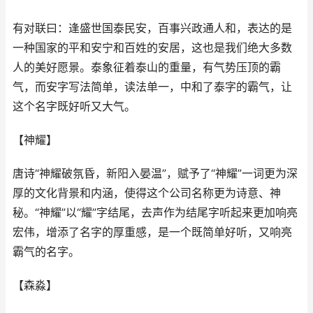
有对联曰：逢盛世国泰民安，百事兴政通人和，表达的是
一种国家的平和安宁和百姓的安居，这也是我们绝大多数
人的美好愿景。泰象征着泰山的重量，有气势压顶的霸
气，而安字写法简单，读法单一，中和了泰字的霸气，让
这个名字既好听又大气。
【神耀】
唐诗“神耀破氛昏，新阳入晏温”，赋予了“神耀”一词更为深
厚的文化背景和内涵，使得这个公司名称更为诗意、神
秘。“神耀”以“耀”字结尾，去声作为结尾字听起来更加响亮
宏伟，增添了名字的厚重感，是一个既简单好听，又响亮
霸气的名字。
【森淼】