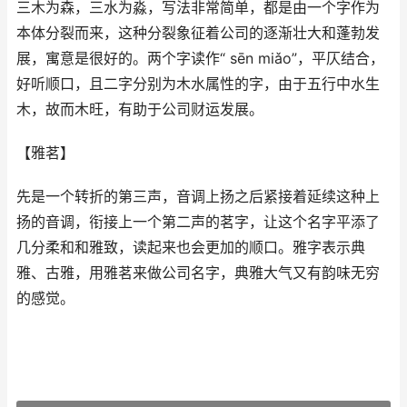
三木为森，三水为淼，写法非常简单，都是由一个字作为
本体分裂而来，这种分裂象征着公司的逐渐壮大和蓬勃发
展，寓意是很好的。两个字读作“ sēn miǎo”，平仄结合，
好听顺口，且二字分别为木水属性的字，由于五行中水生
木，故而木旺，有助于公司财运发展。
【雅茗】
先是一个转折的第三声，音调上扬之后紧接着延续这种上
扬的音调，衔接上一个第二声的茗字，让这个名字平添了
几分柔和和雅致，读起来也会更加的顺口。雅字表示典
雅、古雅，用雅茗来做公司名字，典雅大气又有韵味无穷
的感觉。