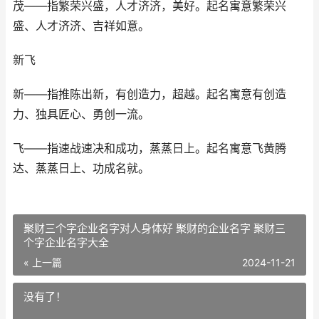
茂——指繁荣兴盛，人才济济，美好。起名寓意繁荣兴
盛、人才济济、吉祥如意。
新飞
新——指推陈出新，有创造力，超越。起名寓意有创造
力、独具匠心、勇创一流。
飞——指速战速决和成功，蒸蒸日上。起名寓意飞黄腾
达、蒸蒸日上、功成名就。
聚财三个字企业名字对人身体好 聚财的企业名字 聚财三
个字企业名字大全
« 上一篇
2024-11-21
没有了！