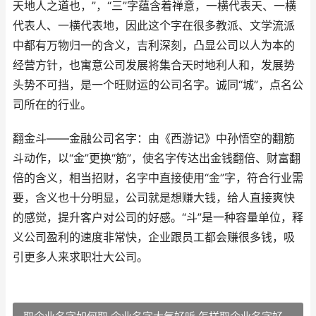
天地人之道也，”，“三”字蕴含着禅意，一横代表天、一横
代表人、一横代表地，因此这个字在很多教派、文学流派
中都有万物归一的含义，吉利深刻，凸显公司以人为本的
经营方针，也寓意公司发展将集合天时地利人和，发展势
头势不可挡，是一个旺财运的公司名字。诚同“城”，点名公
司所在的行业。
翻金斗——金融公司名字：由《西游记》中孙悟空的翻筋
斗动作，以“金”更换“筋”，使名字传达出金钱翻倍、财富翻
倍的含义，相当招财，名字中直接使用“金”字，符合行业需
要，含义也十分明显，公司就是想赚大钱，给人直接爽快
的感觉，提升客户对公司的好感。“斗”是一种容量单位，释
义公司盈利的速度非常快，企业跟员工都会赚很多钱，吸
引更多人来求职壮大公司。