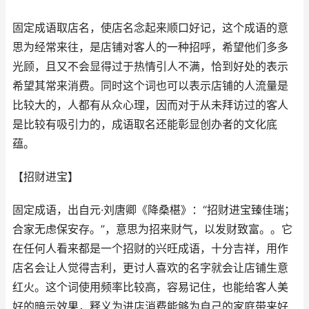
固定成语取店名，使店名念起来顺口好记，这个成语的意
思为经常来往，是店铺对客人的一种招呼，希望他们多多
光顾，且又不会显得过于热情引人不满，恰到好处的表示
希望其常来消费。同时这个词也可以表示店铺的人流量是
比较大的，人都有从众心理，因而对于从未拜访过的客人
是比较有吸引力的，成语取名还能彰显创办者的文化底
蕴。
【招财进宝】
固定成语，出自元·刘唐卿《降桑椹》：“招财进宝臻佳瑞；
合家无虑保安存。”，意思为招来财气，以发财致富。。它
在任何人看来都是一个招财的兴旺成语，十分吉祥，用作
店名会让人觉得吉利，更讨人喜欢的名字就会让店铺生意
红火。这个词使用频率比较高，容易记住，也能给客人美
好的暗示效果，释义为进店消费能够为自己的家庭带来好