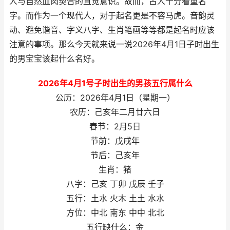
人与自然血肉契合的直觉意识。故而，古人十分看重名
字。而作为一个现代人，对于起名更是不容马虎。音韵灵
动、避免谐音、字义八字、生肖笔画等等都是起名时应该
注意的事项。那么今天就来说一说2026年4月1日子时出生
的男宝宝该起什么名好。
2026年4月1号子时出生的男孩五行属什么
公历：2026年4月1日（星期一）
农历：己亥年二月廿六日
春节：2月5日
节前：戊戌年
节后：己亥年
生肖：猪
八字：己亥 丁卯 戊辰 壬子
五行：土水 火木 土土 水水
方位：中北 南东 中中 北北
五行缺什么：金