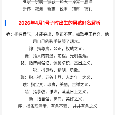
继宗—宗鹏—宗毅—译天—译霄—嘉译
新伟—叙渊—新志—锐峯—钧辉—锦钊
2026年4月1号子时出生的男孩好名解析
铮：指有骨气，才能突出，刚正不阿。如歌手王铮亮，他
用自己的歌手征服了观众。
钧：指尊贵，公正，权威之义，
铄：指人的前途，前程，光明磊落。
铭：指博闻强记，远见卓识，杰出之义，
锐：指灵敏，精明，勇敢。
瑞：指吉祥，五谷丰登，人寿年丰之义，
琥：指宝贵，珍贵，美丽，吉祥之义，
靖：指恭敬，谦卑，蒸蒸日上之义，
劭：指自强，高尚，美好之义，
序：指条理清晰，有条不紊， 井井有条之义