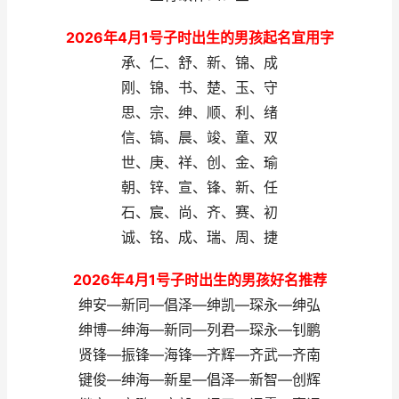
2026年4月1号子时出生的男孩起名宜用字
承、仁、舒、新、锦、成
刚、锦、书、楚、玉、守
思、宗、绅、顺、利、绪
信、镐、晨、竣、童、双
世、庚、祥、创、金、瑜
朝、锌、宣、锋、新、任
石、宸、尚、齐、赛、初
诚、铭、成、瑞、周、捷
2026年4月1号子时出生的男孩好名推荐
绅安—新同—倡泽—绅凯—琛永—绅弘
绅博—绅海—新同—列君—琛永—钊鹏
贤锋—振锋—海锋—齐辉—齐武—齐南
键俊—绅海—新星—倡泽—新智—创辉