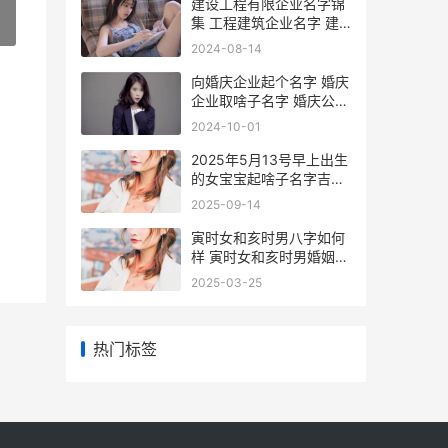
建设工程有限企业名字锦
集 工程建筑企业名字 建
»
设工程有限公司属于什么
2024-08-14
单位性质
向婚庆企业起个名字 婚庆
企业取啥子名字 婚庆公司
名字创意高端
2024-10-01
2025年5月13号早上出生
的女宝宝起啥子名字吉祥
2025年5月13号星期几
2025-09-14
寅时女和亥时男八字如何
样 寅时女和亥时男婚姻如
何
2025-03-25
热门标签