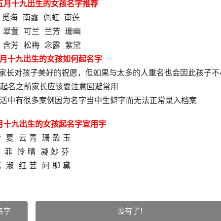
年五月十九出生的女孩名字推荐
 觅海 南露 佩虹 南莲
 翠萱 可兰 兰芳 珊幽
 含芳 松梅 念露 紫黛
五月十九出生的女孩如何起名字
了家长对孩子美好的祝愿，但如果与太多的人重名也会因此孩子不
起名之前家长应该要注意回避常用
生活中有很多案例因为名字当中生僻字而无法正常录入档案
五月十九出生的女孩起名字宜用字
 夏 云 青 珊 盈 玉
 菲 怜 晴 凝 妙 芬
 淑 红 芸 问 柳 黛
名字
没有了！