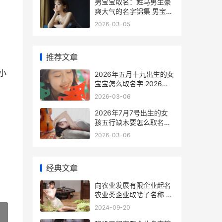
男宝宝取名：姓马男生豪
爽大气的名字锦集 男宝宝
取名姓谢两个字大全
2026-03-05
推荐文章
小
2026年五月十九出生的女
宝宝怎么取名字 2026年
五月十九日安徽省黄山市
2026-03-06
歙县马拉松奖牌
2026年7月7号出生的女
孩五行缺木要怎么取名字
2026年7月7日是农历几
2026-03-06
月初几
经典文章
向农业发展有限企业起名
农业类企业取啥子名称 发
展 农业
2024-09-20