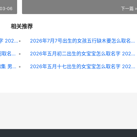
03-06
下一篇 
相关推荐
2026年五月十九出生的女宝宝怎么取名字 2026年五月十九日安徽省黄山市歙县马拉松奖牌
2026年7月7号出生的女孩五行缺木要怎么取名字 2026年7月7日是农历几月初几
2026年4月12号出生的女孩五行缺水如何取名字 2026年4月12号阴历是多少
2026年五月初二出生的女宝宝怎么取名字 2026年五月初二猪男命最忌讳三个
男宝宝取名：姓马男生豪爽大气的名字锦集 男宝宝取名姓谢两个字大全
2026年五月十七出生的女宝宝怎么取名字 2026.5.17