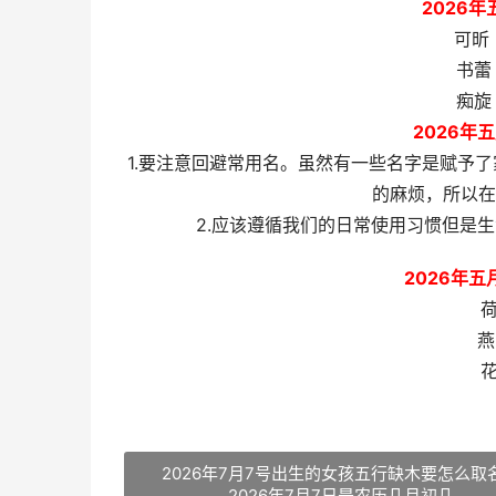
2026
可昕
书蕾
痴旋
2026年
1.要注意回避常用名。虽然有一些名字是赋予
的麻烦，所以在
2.应该遵循我们的日常使用习惯但是
2026年
荷
燕
花
2026年7月7号出生的女孩五行缺木要怎么取
2026年7月7日是农历几月初几