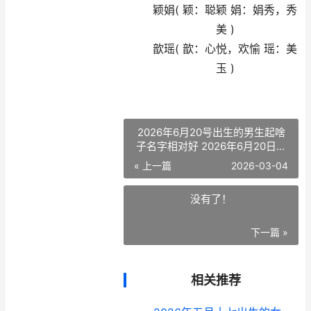
颖娟( 颖：聪颖 娟：娟秀，秀
美 )
歆瑶( 歆：心悦，欢愉 瑶：美
玉 )
2026年6月20号出生的男生起啥
子名字相对好 2026年6月20日是
农历几月几日
« 上一篇
2026-03-04
没有了！
下一篇 »
相关推荐