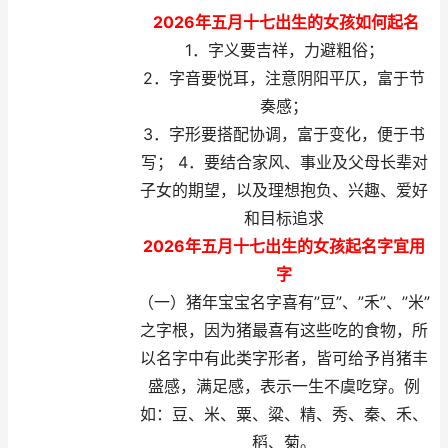
2026年五月十七出生的女孩如何起名
1．字义要吉祥，力避粗俗；
2．字音要悦耳，注意阴阳平仄，富于节
奏感；
3．字形要搭配协调，富于变化，便于书
写； 4．要结合家风、事业及父母长辈对
子女的期望，以及理想抱负、兴趣、爱好
和目标追求
2026年五月十七出生的女孩起名字宜用
字
（一）猪年宝宝名字喜有”豆”、”禾”、”米”
之字根，因为猪最喜有这些吃的食物，所
以名字中有此类字形者，皆可给予肖猪丰
盛感，满足感，表示一生不虞吃穿。例
如：豆、米、粟、粱、精、秀、秦、禾、
稻、菊。