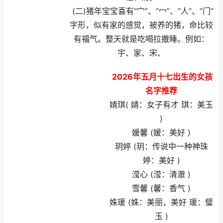
(二)猪年宝宝喜有”宀”、”冖”、”人”、”门”
字形，似有家的感觉，被养的猪，命比较
有福气。整天就是吃喝拉撒睡。例如：
宇、家、宋、
2026年五月十七出生的女孩
名字推荐
婧琪( 婧：女子有才 琪：美玉
)
媛馨 (媛：美好 )
玥婷 (玥：传说中一种神珠
婷：美好 )
滢心 (滢：清澈 )
雪馨 (馨：香气 )
姝瑗 (姝：美丽，美好 瑗：璧
玉 )