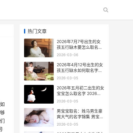
热门文章
2026年7月7号出生的女
孩五行缺木要怎么取名字
2026年7月7日是农历几
2026-03-06
月初几
2026年4月12号出生的女
孩五行缺水如何取名字
2026年4月12号阴历是多
2026-03-05
少
2026年五月初二出生的女
宝宝怎么取名字 2026年
五月初二猪男命最忌讳三
2026-03-05
如
个
男宝宝取名：姓马男生豪
够
爽大气的名字锦集 男宝宝
们
取名姓谢两个字大全
2026-03-05
号