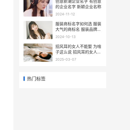
创意新潮企业名字 有创意
的企业名字 新颖企业名称
2024-11-12
服装商标名字如何选 服装
大气的商标名 服装品牌商
标名字
2024-10-13
招风耳的女人不能娶 为啥
子这么说 招风耳的女人不
招风婚姻好吗
2025-03-07
热门标签