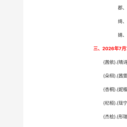
郡、
绮、
婧、
三、2026年7
{茜依}.{晴诗
{朵栩}.{茜雯
{杏桐}.{妮楹
{杞桓}.{珑宁
{杰桧}.{彤瑞