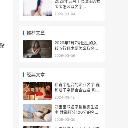
2026年五月十七出生的女
宝宝怎么取名字
2026.5.17
2026-03-04
推荐文章
2026年7月7号出生的女
贴
孩五行缺木要怎么取名字
2026年7月7日是农历几
2026-03-06
月初几
经典文章
。
和鑫字组合的企业名字 鑫
和啥子字组合企业名 和鑫
字组成的公司名字
2024-08-12
郑宝宝取名字锦集男生名
字 姓郑打分100分的名字
锦集 郑锦涵这个名字怎么
2025-03-30
样