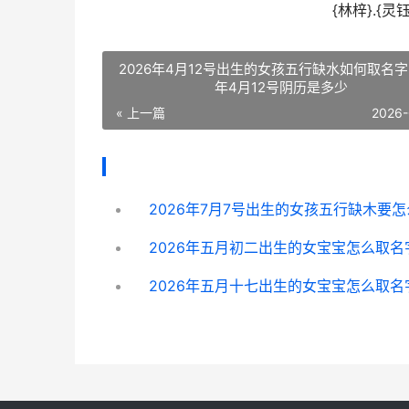
{林梓}.{灵钰
2026年4月12号出生的女孩五行缺水如何取名字 
年4月12号阴历是多少
« 上一篇
2026-