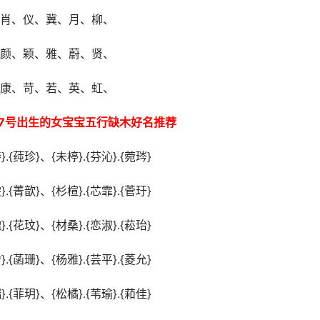
肖、仪、冀、月、柳、
颜、颖、雅、蔚、贤、
康、苛、若、英、虹、
月7号出生的女宝宝五行缺木好名推荐
}.{莼珍}、{未楟}.{芬沁}.{菀琌}
}.{菁歆}、{杉楦}.{芯霏}.{菅玗}
}.{花玟}、{材桑}.{恋淑}.{菘珆}
}.{菡珊}、{杨雅}.{芸平}.{菱允}
}.{菲玥}、{松橘}.{苇瑜}.{萂佳}