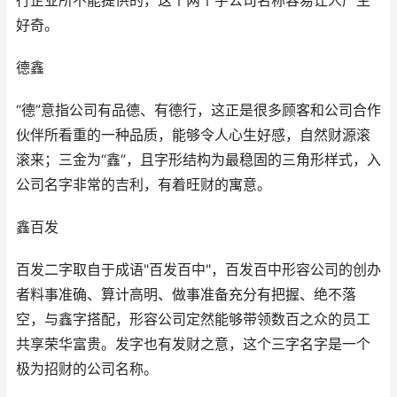
行企业所不能提供的，这个两个字公司名称容易让人产生
好奇。
德鑫
“德”意指公司有品德、有德行，这正是很多顾客和公司合作
伙伴所看重的一种品质，能够令人心生好感，自然财源滚
滚来；三金为“鑫”，且字形结构为最稳固的三角形样式，入
公司名字非常的吉利，有着旺财的寓意。
鑫百发
百发二字取自于成语"百发百中"，百发百中形容公司的创办
者料事准确、算计高明、做事准备充分有把握、绝不落
空，与鑫字搭配，形容公司定然能够带领数百之众的员工
共享荣华富贵。发字也有发财之意，这个三字名字是一个
极为招财的公司名称。