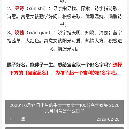
敢。
2、
寻诗
（xún shī）：寻字指寻找、探索；诗字指诗歌、
诗意。寓意女孩勤学好问、积极进取、优雅温婉、满腹诗
书。
3、
晓茜
（xiǎo qiàn）：晓字指天明、知晓、清楚；茜字
指茜草、大红色。寓意女孩阳光可爱、热情大方、积极进
取、前途光明。
赐子好名，能伴子一生
。
想给宝宝取一个好名字吗？
选择
下方的【宝宝起名】，为孩子起一个吉利的好名字吧。
2026年6月14日出生的牛宝宝女宝宝100分名字锦集 2026
六月14号是什么日子
« 上一篇
2026-02-20