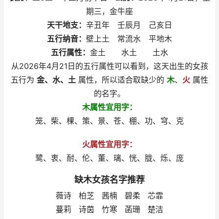
期三，金牛座
天干地支：
辛丑年 壬辰月 己亥日
五行纳音：
壁上土 常流水 平地木
五行属性：
金土 水土 土水
从2026年4月21日的五行属性可以看到，这天出生的女孩
五行为
金、水、土
属性，所以适合取缺少的
木
、
火
属性
的名字。
木属性宜用字：
笼、柴、棵、策、景、苍、棚、功、穹、克
火属性宜用字：
鹭、衷、耐、伦、董、璃、恍、胧、烁、庞
缺木女孩名字推荐
薇诗 柏芝 茜楠 碧柔 芯霏
蔓莉 诗茵 竹寒 菡珊 楚洁