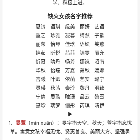
学、积极上进。
缺火女孩名字推荐
夏铃 语琪 缘美 丽妍 艺语
盈艺 珍雅 凝暮 绮然 子歆
丽荣 怡琴 佳琀 语妘 笑燕
婷茹 昕悦 茜菲 锦雯 丽允
忻慕 晴丹 畅芳 娜岚 昭南
华秋 怡瞳 芳嘉 萧秋 媛娜
杏曦 叶卿 依菡 艺安 璐宁
灵瑛 秋茜 泰玲 黎丹 羽臻
宁倩 思璇 疃珊 晶云 黎雪
黛珍 璃梦 俪彤 芮琪 晴伊
►
1、
旻萱
（mín xuān）：旻字指天空、秋天；萱字指忘忧
草。寓意女孩幸福无忧、贤惠善良、美丽大方、坚强勇