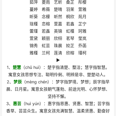
茹萍 菱雨 艺昕 桑芷 彤樱
蔓婷 希薇 楚晴 羽茉 萱雅
昕葵 念檬 昕然 桐欣 苑月
珑槿 恋榕 萱嘉 若鑫 芷宁
蕾瑾 若鑫 英锦 虹槿 珂雅
萱黛 颖丽 欣栩 茗琴 莹岚
锦秀 虹芸 珠晨 姣芷 乔菡
雅槿 兰柯 莲清 欣榕 瑾柯
►
1、
楚慧
（chǔ huì）：楚字指清楚、整洁；慧字指智慧。
寓意女孩思想专注、聪明伶俐、明辨是非、楚楚动人。
2、
梦辰
（mèng chén）：梦字指梦境、梦想；辰字指早
晨、日月星。寓意女孩朝气蓬勃、前途光明、心怀梦想、
坚持不懈。
3、
惠芸
（huì yún）：惠字指恩惠、贤惠、智慧；芸字指
香草、芸芸众生。寓意女孩充满智慧、温柔贤惠、勤奋好