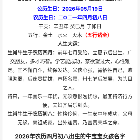
公历生日：2026年05月19日
农历生日：二O二一年四月初八日
干支：辛丑年 癸巳月 丁卯日
五行：金土 水火 火木
（五行诸全）
人生大运：
生肖牛生于农历四月：
前年七月受胎，立夏节后出生。广
交朋友，多才巧智。学艺能成功，奈欲望过大，心性难
定。宜不懈奋斗，终保发达。义侠心强，肯牺牲自己，败
强助弱，后逢贵提拔，声扬名震，卅七岁后发展，为头目
之人。
诗曰，一年喜乐一年忧，无须怨恨匆忧愁，最宜持济行方
便，夫妇齐眉乐到头。
生肖牛生于农历初八：
性格伶俐，一生安中年成功，父母
无缘，离祖成家，出外逢贵，乃富贵荣华之命。
2026年农历四月初八出生的牛宝宝女孩名字