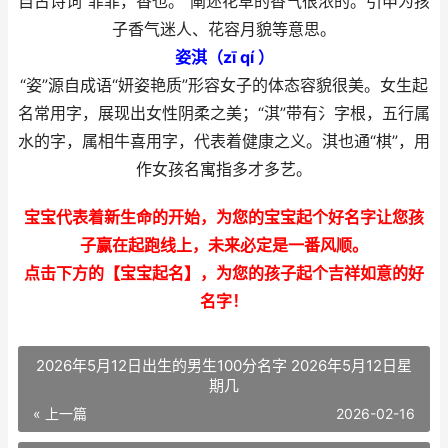
自古诗词“菲菲，香也。”阐述花草的香气很浓的。引申为孩
子香气迷人、花容月貌等意思。
姿淇（zī qí ）
“姿”源自成语“妍姿艳质”形容女子的体态容貌很美。女生起
名常用字，展现出女性阴柔之美；“淇”带有氵字根，五行属
水的字，属相牛喜用字，代表着健康之义。淇也通“棋”，用
作女孩名寓指多才多艺。
宝宝代表着新生命的开始，为您的宝宝起个好名字让您孩
子赢在起跑线上，未来必定是一番风顺。
点击下方的【宝宝起名】，为您的孩子起个吉祥如意的好
名字！
2026年5月12日出生的男生100分名字 2026年5月12日星
期几
« 上一篇
2026-02-16