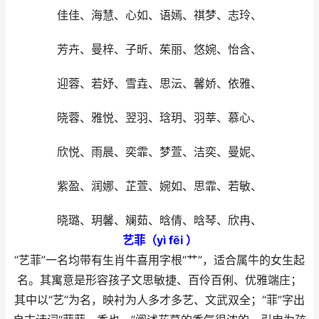
佳佳、海慧、心如、语嫣、祺梦、志玲、
芳卉、曼梓、子昕、茱丽、悠婉、怡含、
迎蓉、若妤、雪垚、思沄、馨娇、依雅、
晓蓉、雅悦、翌羽、琀玥、羽莘、慕心、
欣悦、雨晨、奕霏、梦萱、洁奕、曼妮、
紫盈、润娜、芷萱、婉如、思霏、若敏、
晓璐、玥馨、斓茹、晗倩、晗琴、欣冉、
艺菲（yì fēi ）
“艺菲”一名均带有生肖牛喜用字根“艹”，适合属牛的女生起
名。其寓意是形容孩子文思敏捷、百伶百俐、优雅端庄；
其中以“艺”为名，映衬为人多才多艺、文武双全；“菲”字出