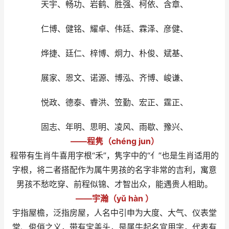
天宇、畅功、岩鹤、胜强、柯依、含章、
仁博、健铭、耀卓、伟廷、霖泽、彦健、
烨捷、廷仁、梓博、炯力、朴俊、斌基、
展家、恩文、诺源、博泓、齐博、峻谦、
悦政、德泰、睿洪、笠勤、宏正、霆正、
固志、年明、思明、凌风、雨歇、豫兴、
——程隽（chéng jun）
程带有生肖牛喜用字根“禾”，隽字中的“亻”也是生肖适用的
字根，将二者搭配作为属牛男孩的名字非常的吉利，寓意
男孩不愁吃穿、前程似锦、才智出众，能遇贵人相助。
——宇瀚（yǔ hàn ）
宇指屋檐，泛指房屋，人名中引申为大度、大气、仪表堂
堂、俊俏之义，带有宝盖头，是属牛起名宜用字，代表有