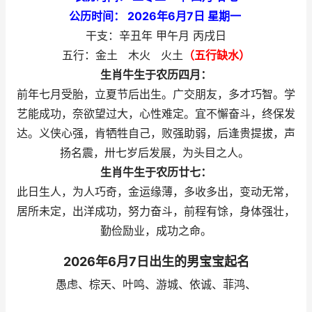
公历时间： 2026年6月7日 星期一
干支：辛丑年 甲午月 丙戌日
五行：金土 木火 火土
（五行缺水）
生肖牛生于农历四月：
前年七月受胎，立夏节后出生。广交朋友，多才巧智。学
艺能成功，奈欲望过大，心性难定。宜不懈奋斗，终保发
达。义侠心强，肯牺牲自己，败强助弱，后逢贵提拔，声
扬名震，卅七岁后发展，为头目之人。
生肖牛生于农历廿七：
此日生人，为人巧奇，金运缘薄，多收多出，变动无常，
居所未定，出洋成功，努力奋斗，前程有馀，身体强壮，
勤俭励业，成功之命。
2026年6月7日出生的男宝宝起名
愚虑、棕天、叶鸣、游城、依诚、菲鸿、