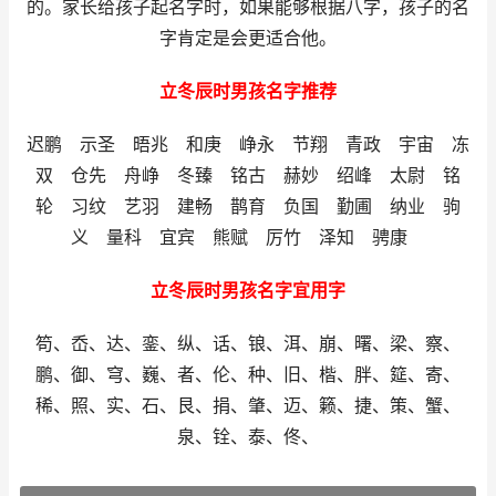
的。家长给孩子起名字时，如果能够根据八字，孩子的名
字肯定是会更适合他。
立冬辰时男孩名字推荐
迟鹏 示圣 晤兆 和庚 峥永 节翔 青政 宇宙 冻
双 仓先 舟峥 冬臻 铭古 赫妙 绍峰 太尉 铭
轮 习纹 艺羽 建畅 鹊育 负国 勤圃 纳业 驹
义 量科 宜宾 熊赋 厉竹 泽知 骋康
立冬辰时男孩名字宜用字
笱、岙、达、銮、纵、话、锒、洱、崩、曙、梁、察、
鹏、御、穹、巍、者、伦、种、旧、楷、胖、筵、寄、
稀、照、实、石、艮、捐、肇、迈、籁、捷、策、蟹、
泉、铨、泰、佟、