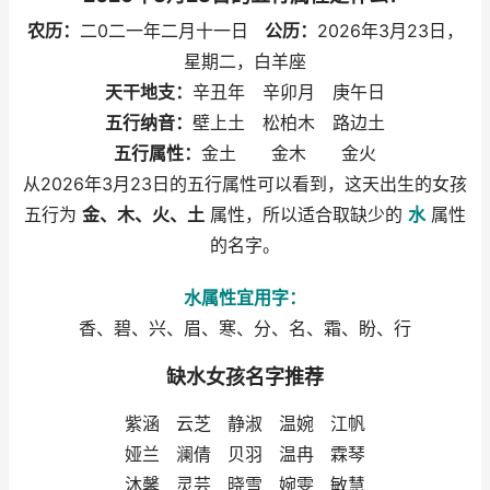
农历：
二0二一年二月十一日
公历：
2026年3月23日，
星期二，白羊座
天干地支：
辛丑年 辛卯月 庚午日
五行纳音：
壁上土 松柏木 路边土
五行属性：
金土 金木 金火
从2026年3月23日的五行属性可以看到，这天出生的女孩
五行为
金、木、火、土
属性，所以适合取缺少的
水
属性
的名字。
水属性宜用字：
香、碧、兴、眉、寒、分、名、霜、盼、行
缺水女孩名字推荐
紫涵 云芝 静淑 温婉 江帆
娅兰 澜倩 贝羽 温冉 霖琴
沐馨 灵芸 晓雪 婉雯 敏慧