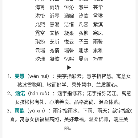
海箐 雨昕 恒沁 淑平 芸华
洪怡 沂琴 涵婉 汐歆 黛琳
允熙 慧湘 洁惜 凡容 紫淇
霓空 文栖 凝柔 弘柳 寒凤
琪筠 芝昕 悦云 子玉 雨馨
云瑞 秀倩 瑞磬 姗熙 素雅
汐珊 凝歆 忆熙 曼雨 巧雪
►
1、
雯慧
（wén huì）：雯字指彩云；慧字指智慧。寓意女
孩冰雪聪明、敏而好学、秀外慧中、兰质蕙心。
2、
涵渃
（hán ruò）：涵字指修养；渃字指弥渃江。寓意
女孩彬彬有礼、心地善良、品格高尚、温柔体贴。
3、
雨歆
（yǔ xīn）：雨字指雨水、下雨、雨天；歆字指欣
喜。寓意女孩福星高照，美好幸福，温柔优雅，端庄美
丽。