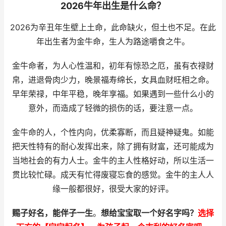
2026牛年出生是什么命？
2026为辛丑年生壁上土命，此命缺火，但土也不足。在此
年出生者为金牛命，生人为路途嚼食之牛。
金牛命者，为人心性温和，初年有惊恐之厄，虽有衣禄财
帛，进退骨肉少力，晚景福寿绵长，女具血财旺相之命。
早年荣禄，中年平稳，晚年享福。如果遇到一些什么小的
意外，而造成了轻微的损伤的话，要注意一点。
金牛命的人，个性内向，优柔寡断，而且疑神疑鬼。如能
把天性特有的耐心发挥出来，除了拥有财富，还可能成为
当地社会的有力人士。金牛的主人性格好动，所以生活一
贯比较忙碌。成天有忙得废寝忘食的感觉。金牛的主人人
缘一般都很好，很受大家的好评。
赐子好名，能伴子一生
。
想给宝宝取一个好名字吗？
选择