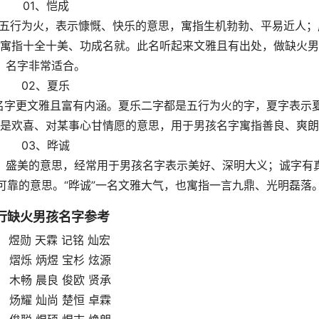
01、恺成
字五行为火，表示慷慨、快乐的意思，寓指生机勃勃、平易近人；
寓指十全十美、功成名就。此名听起来文雅且有出处，做缺火男
名字非常适合。
02、夏乐
使名字更文雅且富有内涵。夏乐二字都是五行为火的字，夏字表示
是欢喜、对某事心甘情愿的意思，用于男孩名字寓指善良、爽朗
03、晔诚
、盛美的意思，经常用于男孩名字表示美好、深明大义；诚字有
可靠的意思。“晔诚”一名文雅大气，也寓指一言九鼎、光明磊落
行缺火男孩名字参考
、 煜勋 天霖 记铭 灿宏
、 熠烁 炳煜 宝杉 炫源
、 木畅 晨良 俊欧 贤承
、 炀耀 灿尚 楚恒 卓霖