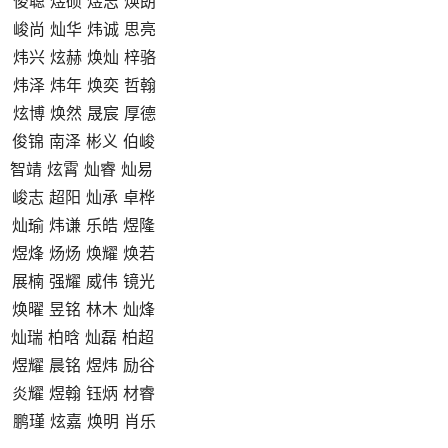
、 俊聪 煜硕 煜志 焕朗
、 峻尚 灿华 炜诚 思亮
、 炜兴 炫赫 焕灿 梓骆
、 炜泽 炜年 焕奕 哲翰
、 炫博 焕然 晟宸 厚德
、 俊锦 南泽 彬义 伯峻
、 智靖 炫霄 灿睿 灿易
、 峻志 超阳 灿承 卓桦
、 灿瑜 炜谦 乐皓 煜隆
、 煜烽 炀炀 焕耀 焕若
、 展楠 强耀 威伟 镜光
、 焕曜 昱铭 林木 灿烽
、 灿瑞 柏晗 灿磊 柏超
、 煜耀 晨铭 煜炜 励谷
、 炎耀 煜翰 钰炳 材睿
、 鹏瑾 炫嘉 焕明 肖乐