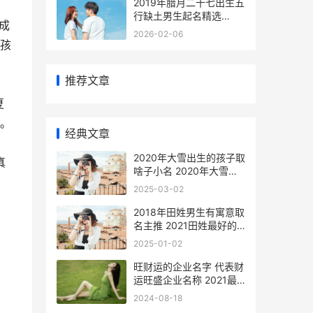
2019年腊月二十七出生五
行缺土男生起名精选
成
2026年农历二月二十八是
2026-02-06
几月几号
孩
推荐文章
夏
。
经典文章
2020年大雪出生的孩子取
真
啥子小名 2020年大雪节
。
气出生
2025-03-02
2018年田姓男生有寓意取
名主推 2021田姓最好的
男孩名字
2025-01-02
旺财运的企业名字 代表财
运旺盛企业名称 2021最
旺财旺运的公司名字
2024-08-18