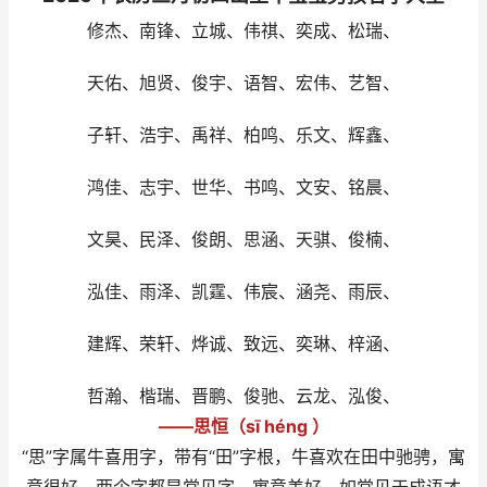
修杰、南锋、立城、伟祺、奕成、松瑞、
天佑、旭贤、俊宇、语智、宏伟、艺智、
子轩、浩宇、禹祥、柏鸣、乐文、辉鑫、
鸿佳、志宇、世华、书鸣、文安、铭晨、
文昊、民泽、俊朗、思涵、天骐、俊楠、
泓佳、雨泽、凯霆、伟宸、涵尧、雨辰、
建辉、荣轩、烨诚、致远、奕琳、梓涵、
哲瀚、楷瑞、晋鹏、俊驰、云龙、泓俊、
——思恒（sī héng ）
“思”字属牛喜用字，带有“田”字根，牛喜欢在田中驰骋，寓