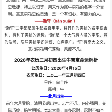
意很好。两个字都是常见字，寓意美好，如常见于成语才
思敏捷，持之以恒等，用来作为属牛男孩的名字十分吉
利。寓意男孩思维灵活，是一个有恒心、有毅力的人。
——瀚轩（hàn xuān ）
“瀚轩”二字都是属牛起名喜用字，将其作为男孩的名字很吉
利，有利于男孩的运势。“瀚”是一个大气有内涵的字眼，意
为浩瀚，隐喻男孩学识渊博、心胸宽广。“轩”有高大之义，
意指男孩朝气蓬勃，风度不凡。
2026年农历三月初四出生牛宝宝命运解析
公历生日：2026年4月15日
农历生日：二O二一年三月初四日
星座：白羊座
属相：牛
——此月出生——
前年六月受胎，清明节后出生。志气不凡，内心强固，交
际巧妙，脑智明晰。宽宏大量，事多忍耐，忍耐不如奋