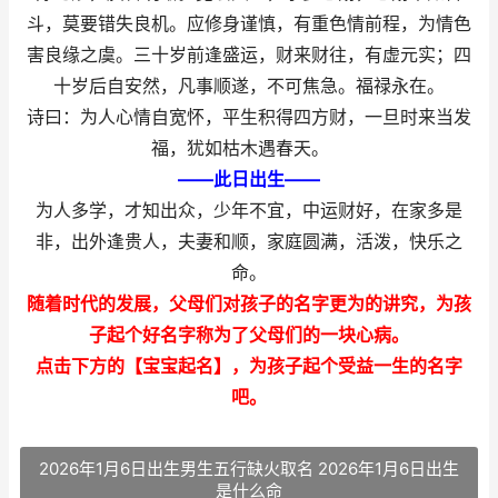
斗，莫要错失良机。应修身谨慎，有重色情前程，为情色
害良缘之虞。三十岁前逢盛运，财来财往，有虚元实；四
十岁后自安然，凡事顺遂，不可焦急。福禄永在。
诗曰：为人心情自宽怀，平生积得四方财，一旦时来当发
福，犹如枯木遇春天。
——此日出生——
为人多学，才知出众，少年不宜，中运财好，在家多是
非，出外逢贵人，夫妻和顺，家庭圆满，活泼，快乐之
命。
随着时代的发展，父母们对孩子的名字更为的讲究，为孩
子起个好名字称为了父母们的一块心病。
点击下方的【宝宝起名】，为孩子起个受益一生的名字
吧。
2026年1月6日出生男生五行缺火取名 2026年1月6日出生
是什么命