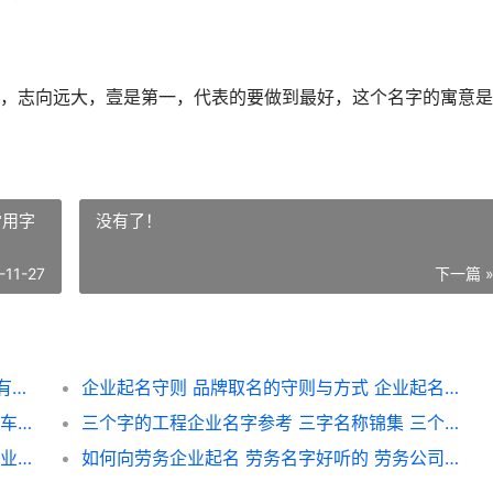
，志向远大，壹是第一，代表的要做到最好，这个名字的寓意是
常用字
没有了！
-11-27
下一篇 
软件企业取名锦集不收费 软件企业如何起名有创意 软件公司取名
企业起名守则 品牌取名的守则与方式 企业起名常用字大全
汽车贸易企业名字 汽贸企业起啥子名字好 汽车贸易公司名称大全
三个字的工程企业名字参考 三字名称锦集 三个字的工程名称大全
软件企业名字锦集 必过企业名字主推 软件企业名称
如何向劳务企业起名 劳务名字好听的 劳务公司怎么向工人发放工资