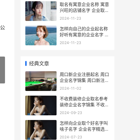
取名有寓意企业名称 寓意
兴旺的店铺名字 企业取名
寓意好的字
2024-11-23
公
怎样向自己的企业起名称
好听有寓意的企业名字 怎
样向自己的企业借钱
2024-11-23
经典文章
周口新企业注册起名 周口
»
企业名字锦集 周口新注册
公司
2024-11-02
不收费装修企业取名参考
装修企业名字锦集 不收费
装修企业合法吗
2024-09-23
怎样向企业取个好名字叫
啥子名字 企业名字精选
怎样给公司取个好名字叫
2024-07-23