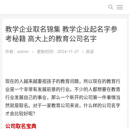
教学企业取名锦集 教学企业起名字参
考秘籍 高大上的教育公司名字
作者：
admin
•
更新时间：2024-11-27
•
阅读
现在的人越来越重视孩子的教育问题，所以现在的教育行
业是一个非常有发展前景的行业。不少的人都想要在教育
行业发展自己的事业，那么一个新开的公司第一件事情当
然就是取名。对于一家教育公司来说，什么样的公司名字
才会比较好呢？
公司取名宝典